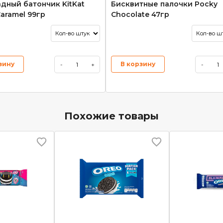
дный батончик KitKat
Бисквитные палочки Pocky
Caramel 99гр
Chocolate 47гр
зину
В корзину
-
+
-
Похожие товары