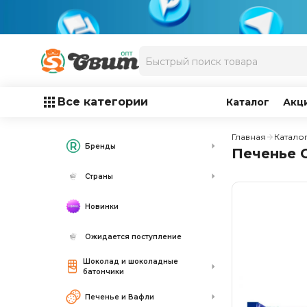
Все категории
Каталог
Акц
Главная
Катало
Бренды
Печенье O
Страны
Новинки
Ожидается поступление
Шоколад и шоколадные
батончики
Печенье и Вафли