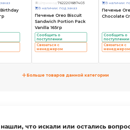
 заказ
Штрихкод:
7622201687403
В наличии: п
В наличии: под заказ
Birthday
Печенье Or
Печенье Oreo Biscuit
гр
Chocolate Cr
Sandwich Portion Pack
Vanilla 165гр
Сообщить о
Сообщить о
поступлении
поступлении
Связаться с
Связаться с
менеджером
менеджером
+
Больше товаров данной категории
 нашли, что искали или остались вопро