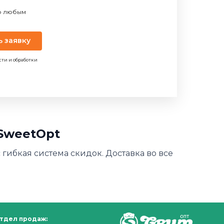
по любым
ь заявку
сти и обработки
 SweetOpt
с гибкая система скидок. Доставка во все
тдел продаж: