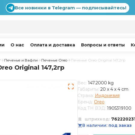
Все новинки в Telegram — подписывайтесь!
ии
О нас
Оплата и доставка
Вопросы и ответы
К
г
Печенье и Вафли
Печенье Oreo
Печенье Oreo Original 147,2гр
reo Original 147,2гр
Вес:
147.2000 kg
Габариты:
20 x 4 x 4 cm
Страна:
Индонезия
Бренд:
Oreo
Код ТН ВЭД:
1905319100
штрихкод:
76222023
В наличии:
под заказ