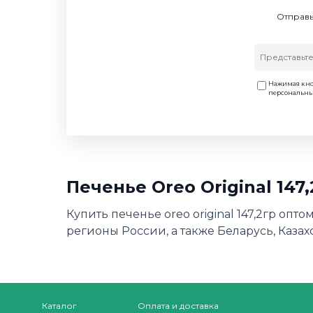
Отправь
Нажимая кно
персональн
Печенье Oreo Original 14
Купить печенье oreo original 147,2гр опт
регионы России, а также Беларусь, Казах
Каталог
Оплата и доставка