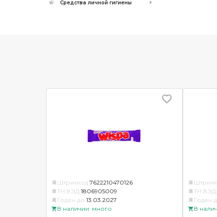
Средства личной гигиены
Штрихкод:
7622210470126
Штрихк
ТН ВЭД:
1806905009
ТН ВЭД
Годен до:
13.03.2027
Годен д
В наличии: много
В нали