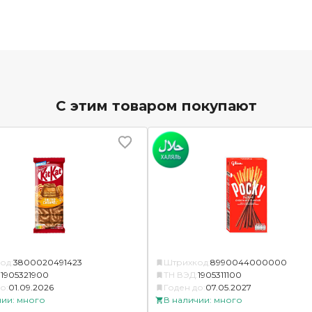
С этим товаром покупают
од:
3800020491423
Штрихкод:
8990044000000
:
1905321900
ТН ВЭД:
1905311100
о:
01.09.2026
Годен до:
07.05.2027
чии: много
В наличии: много