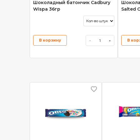
Шоколадный батончик Cadbury
Шокола
Wispa 36гр
Salted 
В корзину
В кор
-
+