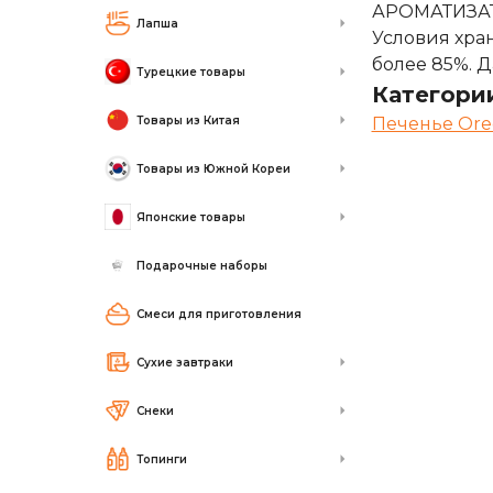
АРОМАТИЗАТО
Лапша
Условия хран
более 85%. Д
Турецкие товары
Категори
Товары из Китая
Печенье Oreo 
Товары из Южной Кореи
Японские товары
Подарочные наборы
Смеси для приготовления
Сухие завтраки
Снеки
Топинги