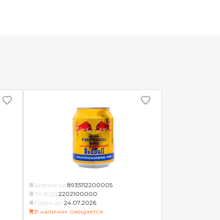
Штрихкод:
8935112200005
ТН ВЭД:
2202100000
Годен до:
24.07.2026
В наличии: ожидается