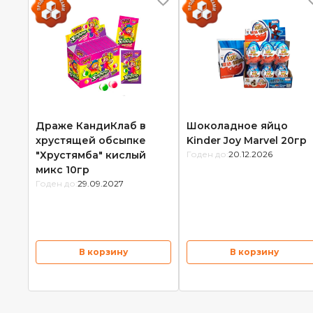
Драже КандиКлаб в
Шоколадное яйцо
хрустящей обсыпке
Kinder Joy Marvel 20гр
"Хрустямба" кислый
Годен до:
20.12.2026
микс 10гр
Годен до:
29.09.2027
В корзину
В корзину