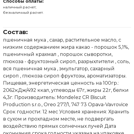
Способы оплаты:
наличный расчет;
безналичный расчет.
Состав:
пшеничная мука , сахар, растительное масло, с
низким содержанием жира какао - порошок 5,1%,
пшеничный крахмал , порошок сыворотки,
глюкоза - фруктозный сироп, разрыхлители , соль,
вся пшеничная мука , эмульгатор, сахарный
сироп , глюкоза сироп фруктозы, ароматизаторы.
Пищевая, энергетическая ценность на 100гр.:
2062кДж/492 ккал, углеводы 67г, жиры 22г, белки
4,3г. Производитель: Mondelez CR Biscuit
Production s.r.o., Oreo 277/1, 747 73 Opava-Vavrovice
Срок годности: 12 мес Условия хранения: Хранить
в сухом и прохладном месте, не подвергать
воздействию прямых солнечных лучей Дата
окончания срока годности указана на упаковке