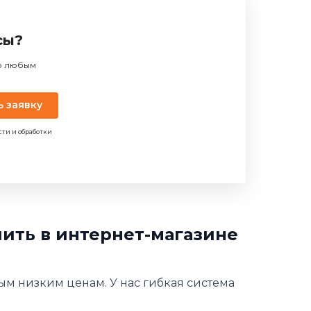
сы?
по любым
ь заявку
сти и обработки
ить в интернет-магазине
мым низким ценам. У нас гибкая система