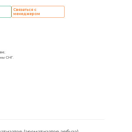
Связаться с
менеджером
ве;
ны СНГ.
атизатор (ароматизатор арбуза),