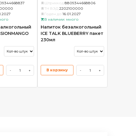
09344668837
Штрихкод:
8809344668806
100000
ТН ВЭД:
2202100000
1.2027
Годен до:
16.01.2027
ного
В наличии: много
залкогольный
Напиток безалкогольный
ASSIONMANGO
ICE TALK BLUEBERRY пакет
230мл
В корзину
-
+
-
+