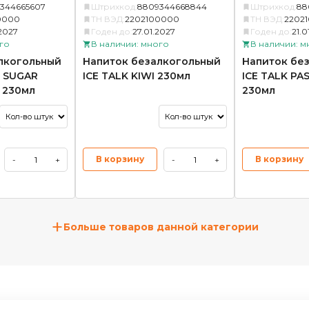
344665607
Штрихкод:
8809344668844
Штрихкод:
88
0000
ТН ВЭД:
2202100000
ТН ВЭД:
2202
2027
Годен до:
27.01.2027
Годен до:
21.0
го
В наличии: много
В наличии: м
лкогольный
Напиток безалкогольный
Напиток бе
O SUGAR
ICE TALK KIWI 230мл
ICE TALK P
 230мл
230мл
В корзину
В корзину
-
+
-
+
+
Больше товаров данной категории