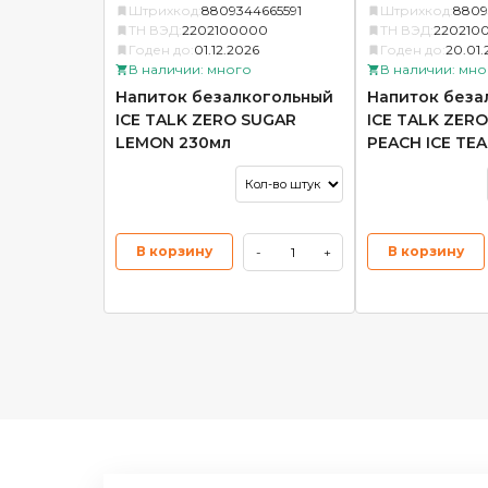
Штрихкод:
8809344665591
Штрихкод:
8809
ТН ВЭД:
2202100000
ТН ВЭД:
220210
Годен до:
01.12.2026
Годен до:
20.01.
В наличии: много
В наличии: мно
Напиток безалкогольный
Напиток беза
ICE TALK ZERO SUGAR
ICE TALK ZER
LEMON 230мл
PEACH ICE TEA
В корзину
В корзину
-
+