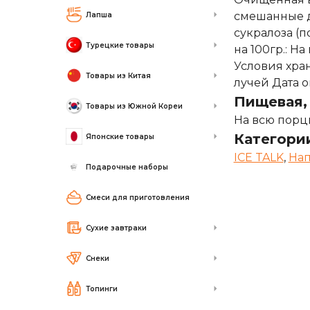
смешанные д
Лапша
сукралоза (п
Турецкие товары
на 100гр.: Н
Условия хран
Товары из Китая
лучей Дата о
Пищевая, 
Товары из Южной Кореи
На всю порцию
Категори
Японские товары
ICE TALK
,
На
Подарочные наборы
Смеси для приготовления
Сухие завтраки
Снеки
Топинги