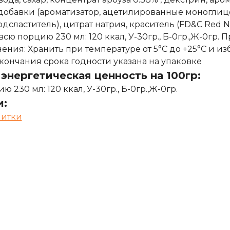
обавки (ароматизатор, ацетилированные моноглицер
одсластитель), цитрат натрия, краситель (FD&C Red 
а всю порцию 230 мл: 120 ккал, У-30гр., Б-0гр.,Ж-0гр.
ения: Хранить при температуре от 5°С до +25°С и 
кончания срока годности указана на упаковке
энергетическая ценность на 100гр:
 230 мл: 120 ккал, У-30гр., Б-0гр.,Ж-0гр.
и:
питки