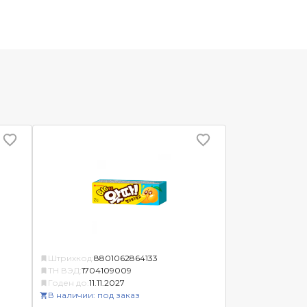
Штрихкод:
8801062864133
ТН ВЭД:
1704109009
Годен до:
11.11.2027
В наличии: под заказ