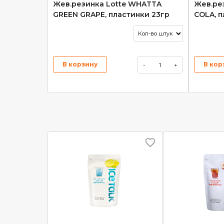
Жев.резинка Lotte WHATTA
Жев.ре
GREEN GRAPE, пластинки 23гр
COLA, п
В корзину
В кор
-
+