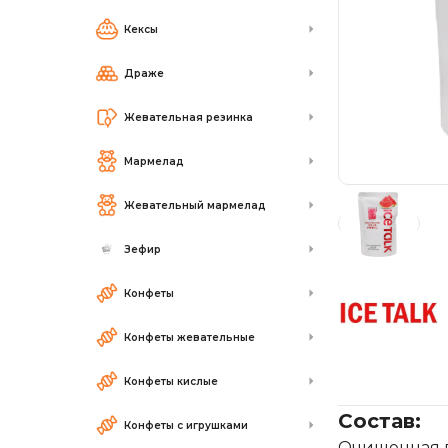
Кексы
Драже
Жевательная резинка
Мармелад
Жевательный мармелад
Зефир
Конфеты
Конфеты жевательные
Конфеты кислые
Состав:
Конфеты с игрушками
Очищенная во