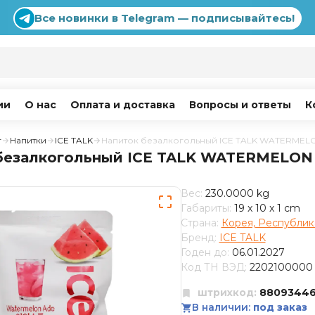
Все новинки в Telegram — подписывайтесь!
ии
О нас
Оплата и доставка
Вопросы и ответы
К
г
Напитки
ICE TALK
Напиток безалкогольный ICE TALK WATERMEL
безалкогольный ICE TALK WATERMELON
Вес:
230.0000 kg
Габариты:
19 x 10 x 1 cm
Страна:
Корея, Республик
Бренд:
ICE TALK
Годен до:
06.01.2027
Код ТН ВЭД:
2202100000
штрихкод:
8809344
В наличии:
под заказ