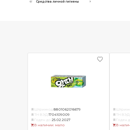
Средства личной гигиены
Штрихкод:
8801062016679
Штрихк
ТН ВЭД:
1704109009
ТН ВЭД
Годен до:
25.02.2027
Годен д
В наличии: мало
В нали