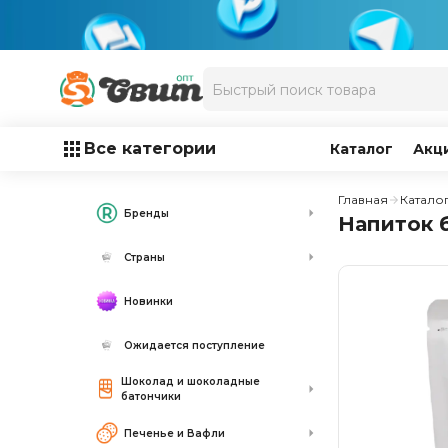
Все категории
Каталог
Акц
Главная
Катало
Бренды
Напиток 
Страны
Новинки
Ожидается поступление
Шоколад и шоколадные
батончики
Печенье и Вафли