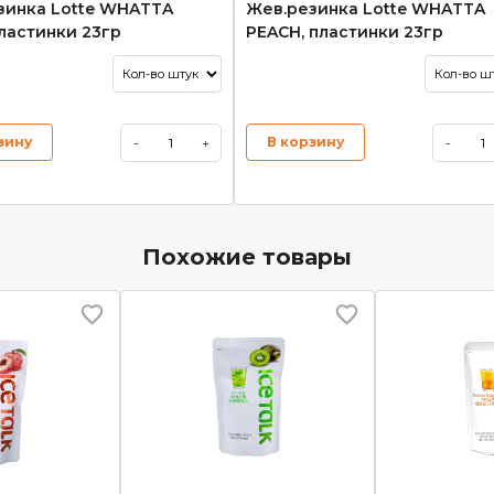
зинка Lotte WHATTA
Жев.резинка Lotte WHATTA
ластинки 23гр
PEACH, пластинки 23гр
зину
В корзину
-
+
-
Похожие товары