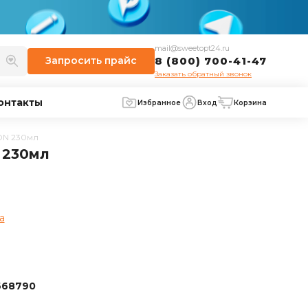
mail@sweetopt24.ru
Запросить
прайс
8 (800) 700-41-47
Заказать обратный звонок
онтакты
Избранное
Вход
Корзина
ON 230мл
 230мл
а
668790