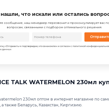
 нашли, что искали или остались вопро
те сообщение, наш менеджер перезвонит и проконсультирует вас 
вопросам, связанными с подбором оптимального решения.
Отправит
пку «Отправить» я подтверждаю, что ознакомлен и согласен с политикой конфиденциально
ых данных
ICE TALK WATERMELON 230мл куп
 watermelon 230мл оптом в интернет магазине по са
 а также Беларусь, Казахстан, Киргизию.