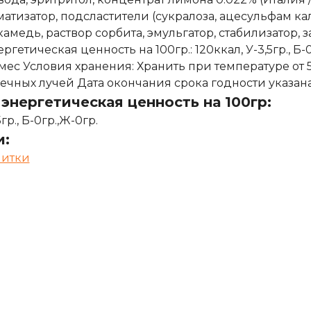
матизатор, подсластители (сукралоза, ацесульфам к
амедь, раствор сорбита, эмульгатор, стабилизатор, з
ргетическая ценность на 100гр.: 120ккал, У-3,5гр., Б
 мес Условия хранения: Хранить при температуре от 
ечных лучей Дата окончания срока годности указана
энергетическая ценность на 100гр:
гр., Б-0гр.,Ж-0гр.
и:
питки