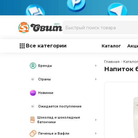
Все категории
Каталог
Акц
Главная
Катало
Бренды
Напиток 
Страны
Новинки
Ожидается поступление
Шоколад и шоколадные
батончики
Печенье и Вафли