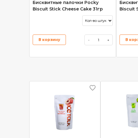
Бисквитные палочки Pocky
Бискви
Biscuit Stick Cheese Cake 31гр
Biscuit
В корзину
В кор
-
+