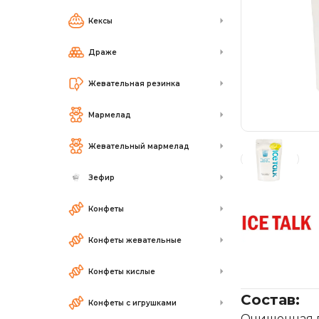
Кексы
Драже
Жевательная резинка
Мармелад
Жевательный мармелад
Зефир
Конфеты
Конфеты жевательные
Конфеты кислые
Состав:
Конфеты с игрушками
Очищенная во