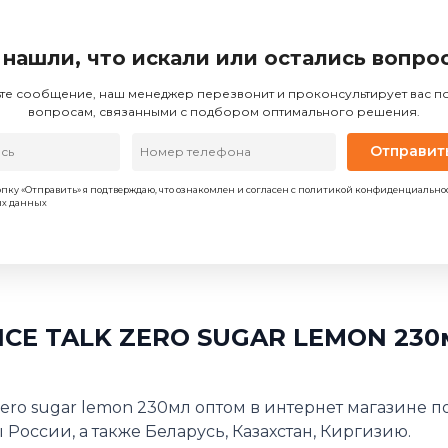
 нашли, что искали или остались вопро
те сообщение, наш менеджер перезвонит и проконсультирует вас 
вопросам, связанными с подбором оптимального решения.
Отправит
пку «Отправить» я подтверждаю, что ознакомлен и согласен с политикой конфиденциально
ых данных
ICE TALK ZERO SUGAR LEMON 230м
zero sugar lemon 230мл оптом в интернет магазине 
 России, а также Беларусь, Казахстан, Киргизию.