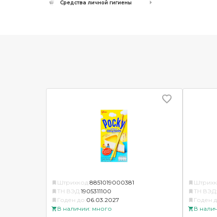
Средства личной гигиены
Штрихкод:
8851019000381
Штрихк
ТН ВЭД:
1905311100
ТН ВЭД
Годен до:
06.03.2027
Годен д
В наличии: много
В нали