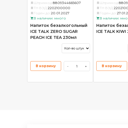
Штрихкод:
8809344665607
Штрихкод:
8809
ТН ВЭД:
2202100000
ТН ВЭД:
220210
Годен до:
20.01.2027
Годен до:
27.01.
В наличии: много
В наличии: мно
Напиток безалкогольный
Напиток беза
ICE TALK ZERO SUGAR
ICE TALK KIWI
PEACH ICE TEA 230мл
В корзину
В корзину
-
+