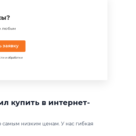
сы?
по любым
ь заявку
сти и обработки
л купить в интернет-
по самым низким ценам. У нас гибкая