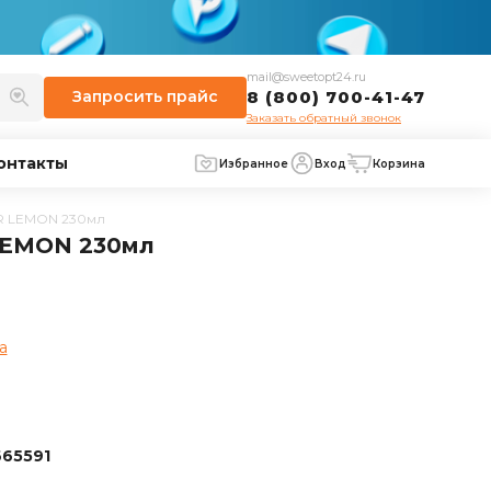
mail@sweetopt24.ru
Запросить
прайс
8 (800) 700-41-47
Заказать обратный звонок
онтакты
Избранное
Вход
Корзина
R LEMON 230мл
LEMON 230мл
а
65591