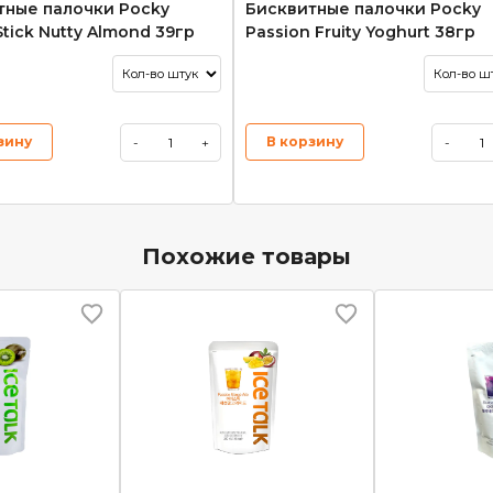
тные палочки Pocky
Бисквитные палочки Pocky
 Stick Nutty Almond 39гр
Passion Fruity Yoghurt 38гр
зину
В корзину
-
+
-
Похожие товары