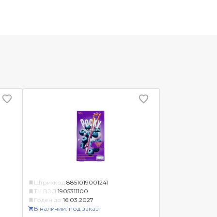
Штрихкод:
8851019001241
ТН ВЭД:
1905311100
Годен до:
16.03.2027
В наличии: под заказ