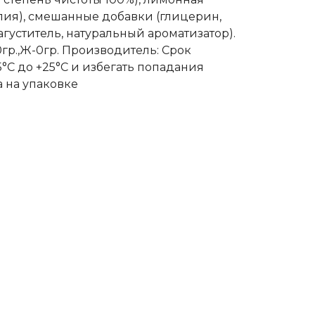
алия), смешанные добавки (глицерин,
агуститель, натуральный ароматизатор).
-0гр.,Ж-0гр. Производитель: Срок
5°С до +25°С и избегать попадания
 на упаковке