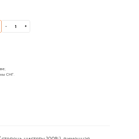
-
+
ве;
ны СНГ.
 степень чистоты 100%), лимонная