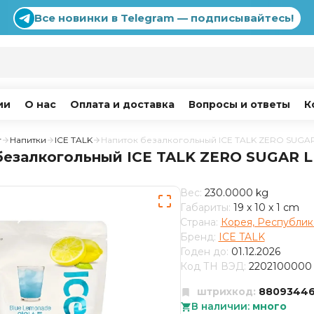
Все новинки в Telegram — подписывайтесь!
ии
О нас
Оплата и доставка
Вопросы и ответы
К
г
Напитки
ICE TALK
Напиток безалкогольный ICE TALK ZERO SUGA
безалкогольный ICE TALK ZERO SUGAR 
Вес:
230.0000 kg
Габариты:
19 x 10 x 1 cm
Страна:
Корея, Республик
Бренд:
ICE TALK
Годен до:
01.12.2026
Код ТН ВЭД:
2202100000
штрихкод:
88093446
В наличии:
много