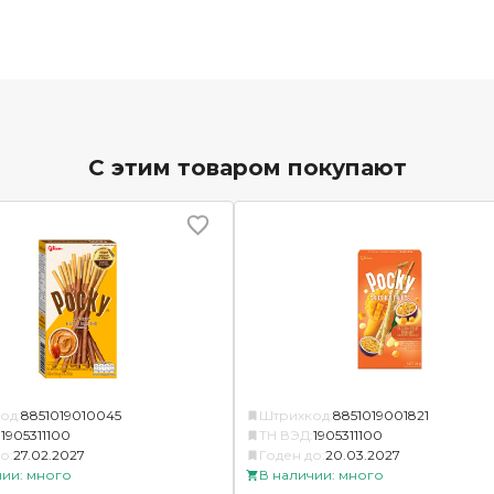
С этим товаром покупают
од:
8851019010045
Штрихкод:
8851019001821
:
1905311100
ТН ВЭД:
1905311100
о:
27.02.2027
Годен до:
20.03.2027
чии: много
В наличии: много