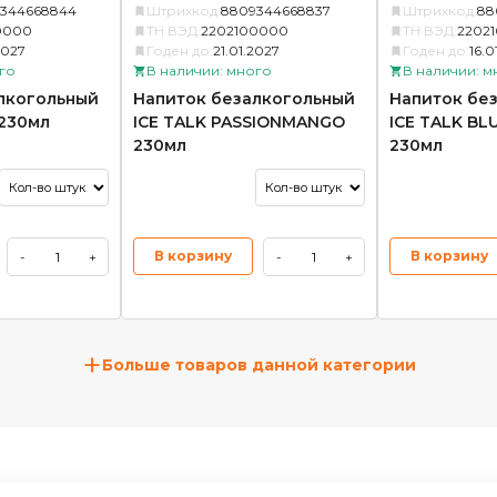
344668844
Штрихкод:
8809344668837
Штрихкод:
88
0000
ТН ВЭД:
2202100000
ТН ВЭД:
2202
2027
Годен до:
21.01.2027
Годен до:
16.0
го
В наличии: много
В наличии: м
лкогольный
Напиток безалкогольный
Напиток бе
 230мл
ICE TALK PASSIONMANGO
ICE TALK BL
230мл
230мл
В корзину
В корзину
-
+
-
+
+
Больше товаров данной категории