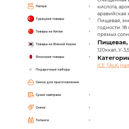
кислота, аро
Лапша
аравийская к
Турецкие товары
Пищевая, эне
годности: 18
Товары из Китая
прямых солн
Пищевая, 
Товары из Южной Кореи
120ккал, У-3,5
Категори
Японские товары
ICE TALK
,
На
Подарочные наборы
Смеси для приготовления
Сухие завтраки
Снеки
Топинги