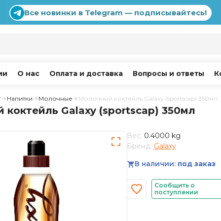
Все новинки в Telegram — подписывайтесь!
ии
О нас
Оплата и доставка
Вопросы и ответы
К
г
Напитки
Молочные
Молочный коктейль Galaxy (sportscap) 350мл
коктейль Galaxy (sportscap) 350мл
Вес:
0.4000 kg
Бренд:
Galaxy
В наличии:
под заказ
Сообщить о
поступлении