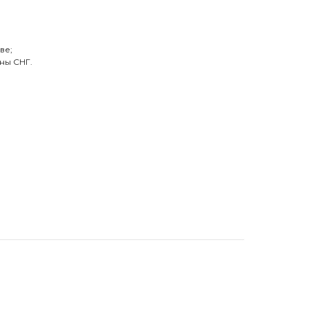
ве;
ны СНГ.