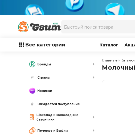
Все категории
Каталог
Акц
Главная
Катало
Бренды
Молочный 
Страны
Новинки
Ожидается поступление
Шоколад и шоколадные
батончики
Печенье и Вафли