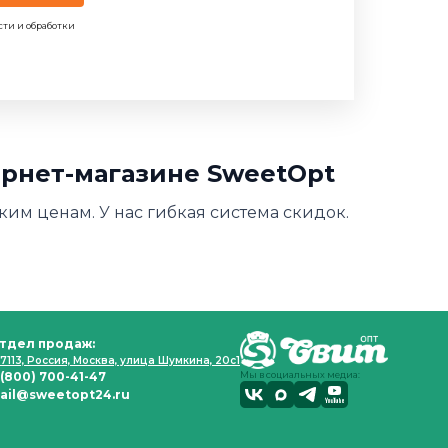
сти и обработки
ернет-магазине SweetOpt
ким ценам. У нас гибкая система скидок.
тдел продаж:
7113, Россия, Москва, улица Шумкина, 20с1
 (800) 700-41-47
Мы в социальных медиа:
ail@sweetopt24.ru