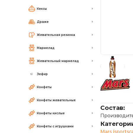
Кексы
Драже
Жевательная резинка
Мармелад
Жевательный мармелад
Зефир
Конфеты
Конфеты жевательные
Состав:
Конфеты кислые
Производител
Категори
Конфеты с игрушками
Mars (sportsc