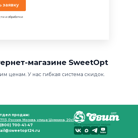
ь заявку
сти и обработки
нтернет-магазине SweetOpt
ким ценам. У нас гибкая система скидок.
тдел продаж:
7113, Россия, Москва, улица Шумкина, 20с1
 (800) 700-41-47
Мы в социальных медиа:
ail@sweetopt24.ru