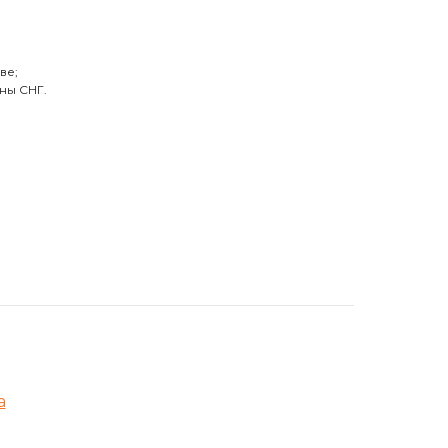
ве;
ны СНГ.
а