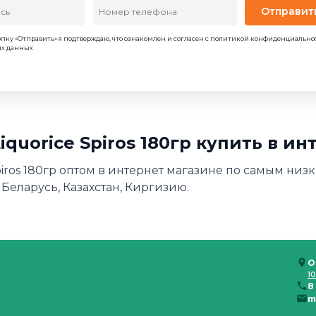
Отправит
пку «Отправить» я подтверждаю, что ознакомлен и согласен с политикой конфиденциально
ых данных
iquorice Spiros 180гр купить в и
 spiros 180гр оптом в интернет магазине по самым низ
 Беларусь, Казахстан, Киргизию.
О
10
8
m