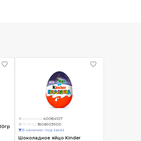
Штрихкод:
40084107
ТН ВЭД:
1806903900
30гр
В наличии: под заказ
Шоколадное яйцо Kinder