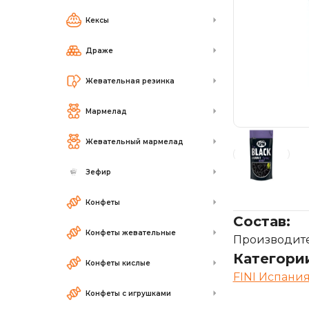
Кексы
Драже
Жевательная резинка
Мармелад
Жевательный мармелад
Зефир
Конфеты
Состав:
Конфеты жевательные
Производител
Категори
Конфеты кислые
FINI Испани
Конфеты с игрушками