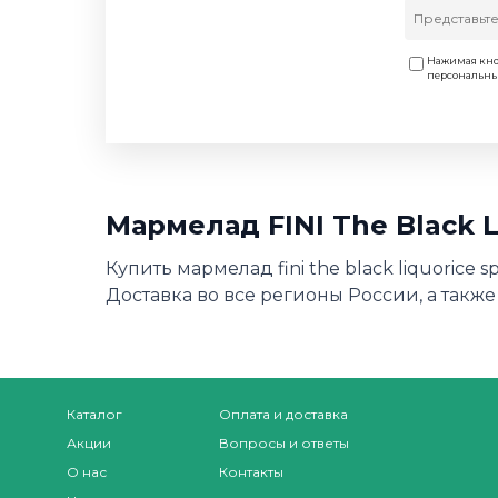
Нажимая кно
персональн
Мармелад FINI The Black L
Купить мармелад fini the black liquorice
Доставка во все регионы России, а также
Каталог
Оплата и доставка
Акции
Вопросы и ответы
О нас
Контакты