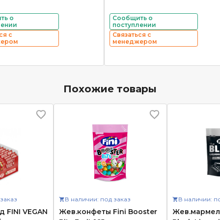
ть о
Сообщить о
лении
поступлении
ся с
Связаться с
жером
менеджером
Похожие товары
 заказ
В наличии: под заказ
В наличии: п
д FINI VEGAN
Жев.конфеты Fini Booster
Жев.мармела