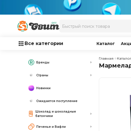
Все категории
Каталог
Акц
Главная
Катало
Бренды
Мармелад 
Страны
Новинки
Ожидается поступление
Шоколад и шоколадные
батончики
Печенье и Вафли