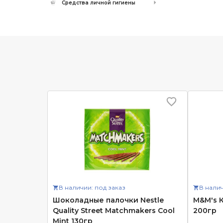
Средства личной гигиены
В наличии: под заказ
В налич
Шоколадные палочки Nestle
M&M's К
Quality Street Matchmakers Cool
200гр
Mint 130гр