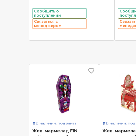
Сообщить о
Сообщи
поступлении
поступ
Связаться с
Связать
менеджером
менед
В наличии: под заказ
В наличии: под
Жев. мармелад FINI
Жев. мармела