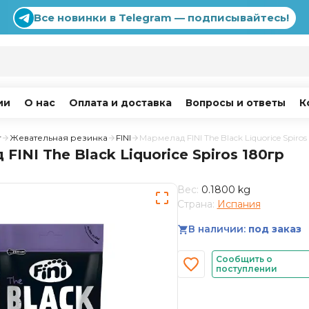
Все новинки в Telegram — подписывайтесь!
ии
О нас
Оплата и доставка
Вопросы и ответы
К
г
Жевательная резинка
FINI
Мармелад FINI The Black Liquorice Spiros
FINI The Black Liquorice Spiros 180гр
Вес:
0.1800 kg
Страна:
Испания
В наличии:
под заказ
Сообщить о
поступлении