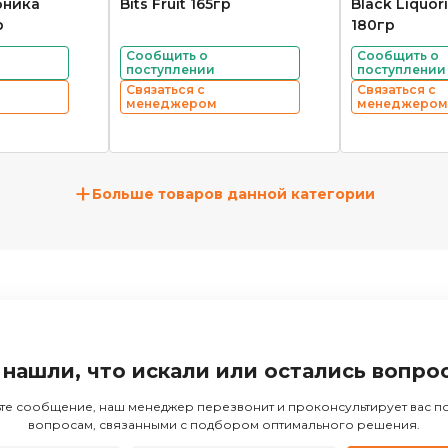
бника
Bits Fruit 165гр
Black Liquor
р
180гр
Сообщить о
Сообщить о
поступлении
поступлении
Связаться с
Связаться с
менеджером
менеджером
+
Больше товаров данной категории
 нашли, что искали или остались вопро
те сообщение, наш менеджер перезвонит и проконсультирует вас 
вопросам, связанными с подбором оптимального решения.