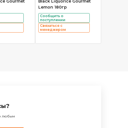
ice Gourmet
Black Liquorice Gourmet
Lemon 180гр
Сообщить о
поступлении
Связаться с
менеджером
сы?
по любым