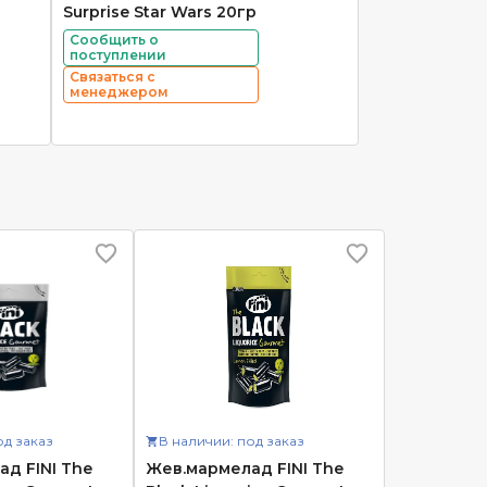
Surprise Star Wars 20гр
Сообщить о
поступлении
Связаться с
менеджером
од заказ
В наличии: под заказ
д FINI The
Жев.мармелад FINI The