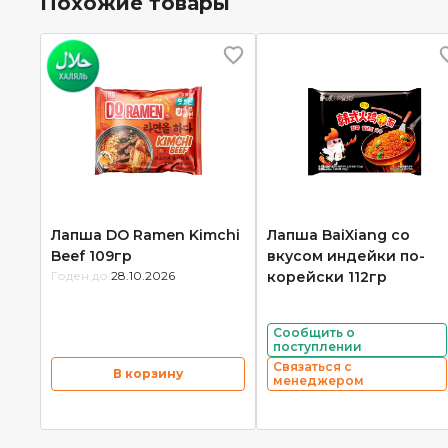
Похожие товары
Лапша DO Ramen Kimchi
Лапша BaiXiang со
Beef 109гр
вкусом индейки по-
Годен до:
28.10.2026
корейски 112гр
Сообщить о
поступлении
Связаться с
В корзину
менеджером