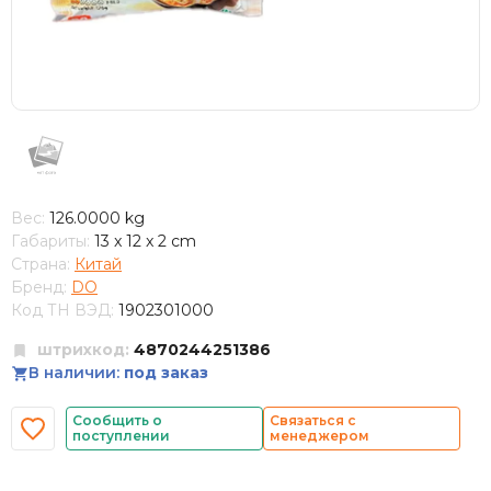
Вес:
126.0000 kg
Габариты:
13 x 12 x 2 cm
Страна:
Китай
Бренд:
DO
Код ТН ВЭД:
1902301000
штрихкод:
4870244251386
В наличии:
под заказ
Сообщить о
Связаться с
поступлении
менеджером