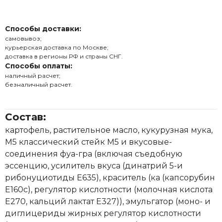
Способы доставки:
самовывоз;
курьерская доставка по Москве;
доставка в регионы РФ и страны СНГ.
Способы оплаты:
наличный расчет;
безналичный расчет.
Состав:
картофель, растительное масло, кукурузная мука,
М5 классический стейк М5 и вкусовые-
соединения фуа-гра (включая съедобную
эссенцию, усилитель вкуса (динатрий 5-и
рибонуциотиды Е635), краситель (ка (капсорубин
E160c), регулятор кислотности (молочная кислота
Е270, кальций лактат Е327)), эмульгатор (моно- и
диглицериды жирных регулятор кислотности