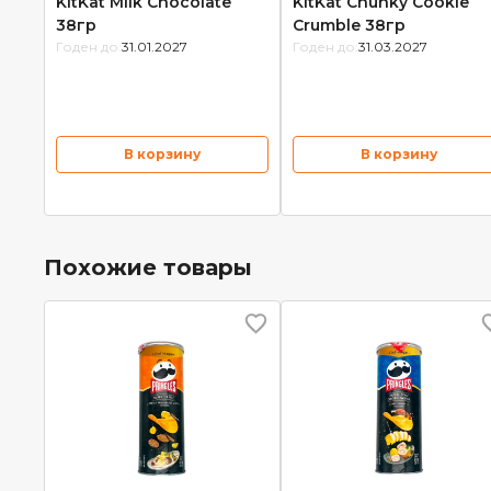
KitKat Milk Chocolate
KitKat Chunky Cookie
38гр
Crumble 38гр
Годен до:
31.01.2027
Годен до:
31.03.2027
В корзину
В корзину
Похожие товары