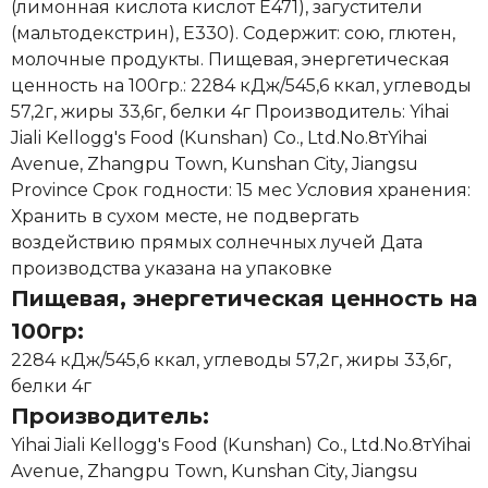
(лимонная кислота кислот Е471), загустители
(мальтодекстрин), Е330). Содержит: сою, глютен,
молочные продукты. Пищевая, энергетическая
ценность на 100гр.: 2284 кДж/545,6 ккал, углеводы
57,2г, жиры 33,6г, белки 4г Производитель: Yihai
Jiali Kellogg's Food (Kunshan) Co., Ltd.No.8тYihai
Avenue, Zhangpu Town, Kunshan City, Jiangsu
Province Срок годности: 15 мес Условия хранения:
Хранить в сухом месте, не подвергать
воздействию прямых солнечных лучей Дата
производства указана на упаковке
Пищевая, энергетическая ценность на
100гр:
2284 кДж/545,6 ккал, углеводы 57,2г, жиры 33,6г,
белки 4г
Производитель:
Yihai Jiali Kellogg's Food (Kunshan) Co., Ltd.No.8тYihai
Avenue, Zhangpu Town, Kunshan City, Jiangsu