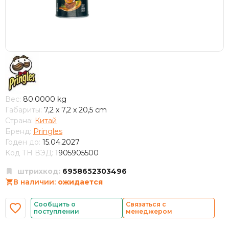
Вес:
80.0000 kg
Габариты:
7,2 x 7,2 x 20,5 cm
Страна:
Китай
Бренд:
Pringles
Годен до:
15.04.2027
Код ТН ВЭД:
1905905500
штрихкод:
6958652303496
В наличии:
ожидается
Сообщить о
Связаться с
поступлении
менеджером