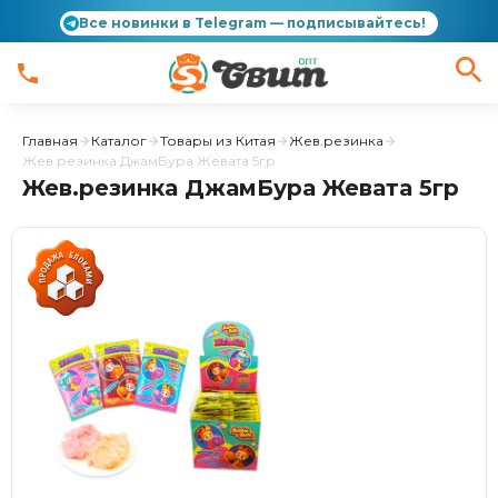
Все новинки в Telegram — подписывайтесь!
Главная
Каталог
Товары из Китая
Жев.резинка
Жев.резинка ДжамБура Жевата 5гр
Жев.резинка ДжамБура Жевата 5гр