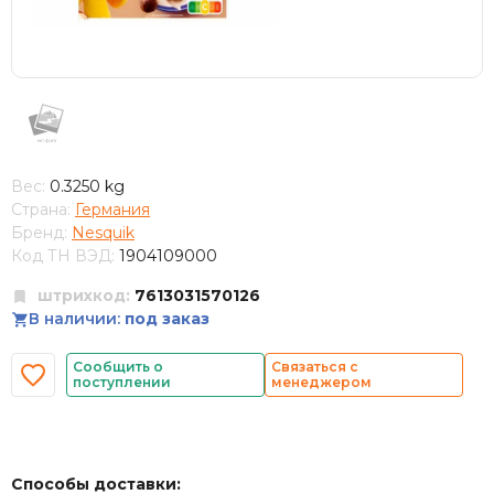
Вес:
0.3250 kg
Страна:
Германия
Бренд:
Nesquik
Код ТН ВЭД:
1904109000
штрихкод:
7613031570126
В наличии:
под заказ
Сообщить о
Связаться с
поступлении
менеджером
Способы доставки: