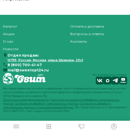
Каталог
Оплата и доставка
Акции
Вопросы и ответы
О нас
Контакты
Новости
Отдел продаж:
107113, Россия, Москва, улица Шумкина, 20с1
8 (800) 700-41-47
mail@sweetopt24.ru
Мы в социальных медиа:
Вся представленная на сайте информация, носит информационный характер и ни при
каких условиях не является публичной офертой, определяемой положениями Статьи
437(2) Гражданского кодекса РФ.
Политика конфиденциальности
;
Политика в отношении обработки персональных
данных
;
Согласие на обработку персональных данных
;
Согласие на обработку
персональных данных с помощью сервиса Яндекс
. Все права защищены и принадлежат
ООО «СВИТОПТ». Сайт создан в
Cherryline
© 2026.