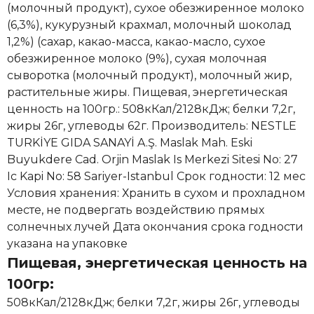
(молочный продукт), сухое обезжиренное молоко
(6,3%), кукурузный крахмал, молочный шоколад
1,2%) (сахар, какао-масса, какао-масло, сухое
обезжиренное молоко (9%), сухая молочная
сыворотка (молочный продукт), молочный жир,
растительные жиры. Пищевая, энергетическая
ценность на 100гр.: 508кКал/2128кДж; белки 7,2г,
жиры 26г, углеводы 62г. Производитель: NESTLE
TURKİYE GIDA SANAYİ A.Ş. Maslak Mah. Eski
Buyukdere Cad. Orjin Maslak Is Merkezi Sitesi No: 27
Ic Kapi No: 58 Sariyer-Istanbul Срок годности: 12 мес
Условия хранения: Хранить в сухом и прохладном
месте, не подвергать воздействию прямых
солнечных лучей Дата окончания срока годности
указана на упаковке
Пищевая, энергетическая ценность на
100гр:
508кКал/2128кДж; белки 7,2г, жиры 26г, углеводы