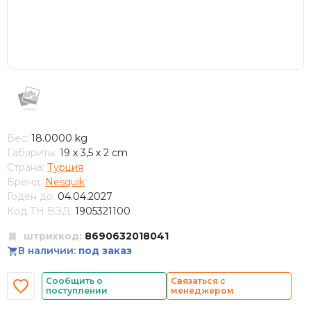
Вес:
18.0000 kg
Габариты:
19 x 3,5 x 2 cm
Страна:
Турция
Бренд:
Nesquik
Годен до:
04.04.2027
Код ТН ВЭД:
1905321100
штрихкод:
8690632018041
В наличии:
под заказ
Сообщить о
Связаться с
поступлении
менеджером