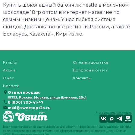
Купить шоколадный батончик nestle в молочном
шоколаде 18гр оптом в интернет магазине по
самым низким ценам. У нас гибкая система
скидок. Доставка во все регионы России, а также
Беларусь, Казахстан, Киргизию.
Каталог
Оплата и доставка
Акции
Вопросы и ответы
О нас
Контакты
Новости
Отдел продаж:
107113, Россия, Москва, улица Шумкина, 20с1
8 (800) 700-41-47
mail@sweetopt24.ru
Мы в социальных медиа:
Вся представленная на сайте информация, носит информационный характер и ни при
каких условиях не является публичной офертой, определяемой положениями Статьи
437(2) Гражданского кодекса РФ.