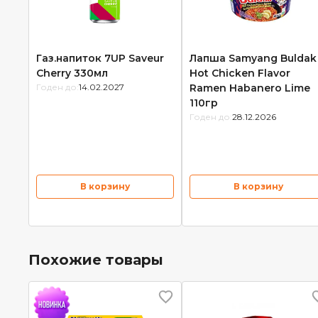
Газ.напиток 7UP Saveur
Лапша Samyang Buldak
Cherry 330мл
Hot Chicken Flavor
Годен до:
14.02.2027
Ramen Habanero Lime
110гр
Годен до:
28.12.2026
В корзину
В корзину
Похожие товары