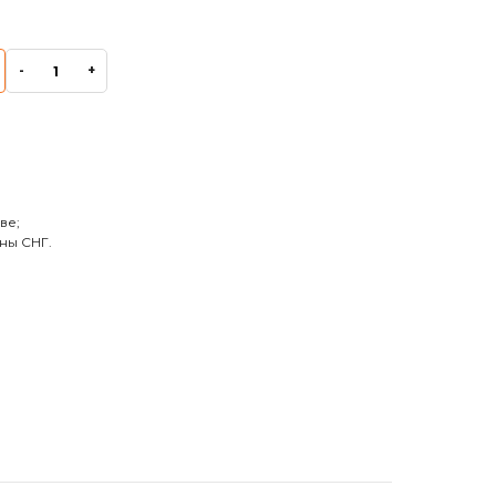
-
+
ве;
ны СНГ.