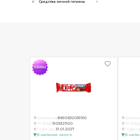
Средства личной гигиены
Штрихкод:
8690632059150
Штрихк
ТН ВЭД:
1905321100
ТН ВЭД
Годен до:
31.01.2027
Годен д
В наличии: много
В нали