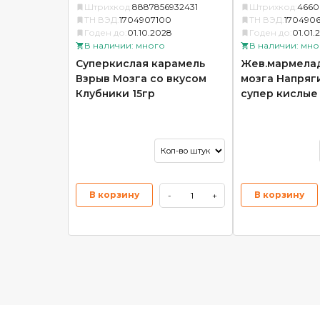
Штрихкод:
8887856932431
Штрихкод:
4660
ТН ВЭД:
1704907100
ТН ВЭД:
170490
Годен до:
01.10.2028
Годен до:
01.01.
В наличии: много
В наличии: мно
Суперкислая карамель
Жев.мармела
Взрыв Мозга со вкусом
мозга Напряг
Клубники 15гр
супер кислые 
В корзину
В корзину
-
+