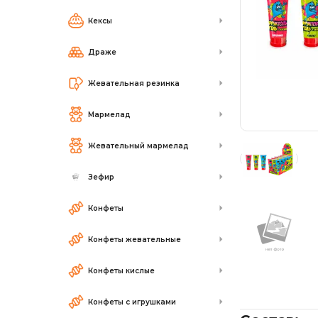
Кексы
Драже
Жевательная резинка
Мармелад
Жевательный мармелад
Зефир
Конфеты
Конфеты жевательные
Конфеты кислые
Конфеты с игрушками