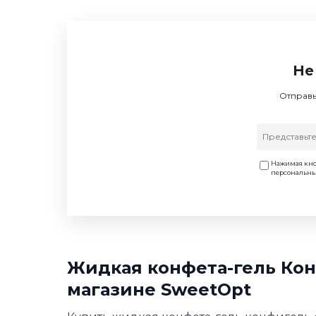
Не
Отправь
Нажимая кно
персональн
Жидкая конфета-гель Кон
магазине SweetOpt