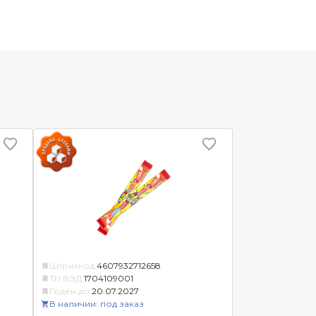
Штрихкод:
4607932712658
ТН ВЭД:
1704109001
Годен до:
20.07.2027
В наличии: под заказ