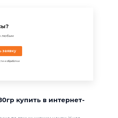
сы?
по любым
ь заявку
сти и обработки
0гр купить в интернет-