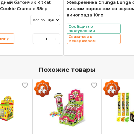
дный батончик KitKat
Жев.резинка Chunga Lunga 
Cookie Crumble 38гр
кислым порошком со вкусо
винограда 10гр
Сообщить о
поступлении
Связаться с
зину
-
+
менеджером
Похожие товары