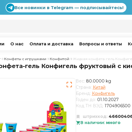
Все новинки в Telegram — подписывайтесь!
ии
О нас
Оплата и доставка
Вопросы и ответы
К
г
Конфеты с игрушками
Конфитой
Жидкая конфета-гель Конфиге
онфета-гель Конфигель фруктовый с ки
Вес:
80.0000 kg
Страна:
Китай
Бренд:
Конфигель
Годен до:
01.10.2027
Код ТН ВЭД:
1704906500
штрихкод:
46600406
В наличии:
много