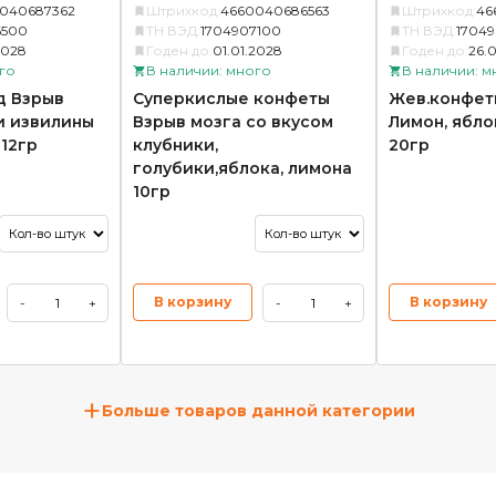
040687362
Штрихкод:
4660040686563
Штрихкод:
46
6500
ТН ВЭД:
1704907100
ТН ВЭД:
1704
2028
Годен до:
01.01.2028
Годен до:
26.
го
В наличии: много
В наличии: м
д Взрыв
Суперкислые конфеты
Жев.конфет
и извилины
Взрыв мозга со вкусом
Лимон, ябло
12гр
клубники,
20гр
голубики,яблока, лимона
10гр
В корзину
В корзину
-
+
-
+
+
Больше товаров данной категории