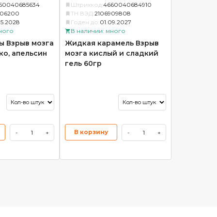
60040685634
Штрихкод:
4660040684910
906200
ТН ВЭД:
2106909808
05.2028
Годен до:
01.09.2027
ного
В наличии: много
ы Взрыв мозга
Жидкая карамель Взрыв
ко, апельсин
мозга кислый и сладкий
гель 60гр
В корзину
-
+
-
+