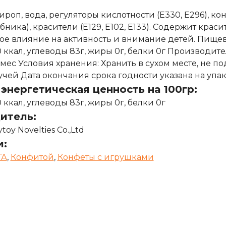
роп, вода, регуляторы кислотности (Е330, Е296), кон
бника), красители (Е129, Е102, Е133). Содержит крас
е влияние на активность и внимание детей. Пищевая
 ккал, углеводы 83г, жиры 0г, белки 0г Производитель
 мес Условия хранения: Хранить в сухом месте, не 
учей Дата окончания срока годности указана на упа
энергетическая ценность на 100гр:
 ккал, углеводы 83г, жиры 0г, белки 0г
итель:
oy Novelties Co.,Ltd
и:
ГА
,
Конфитой
,
Конфеты с игрушками