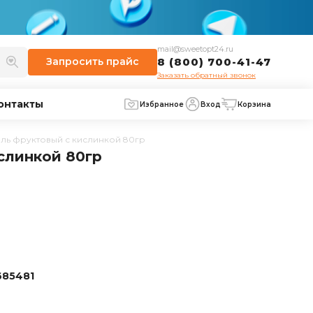
mail@sweetopt24.ru
Запросить
прайс
8 (800) 700-41-47
Заказать обратный звонок
онтакты
Избранное
Вход
Корзина
ль фруктовый с кислинкой 80гр
слинкой 80гр
85481