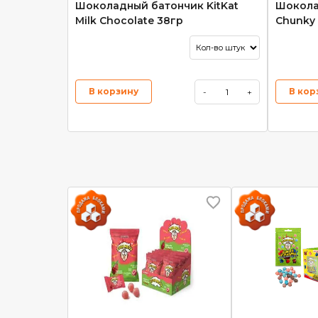
Шоколадный батончик KitKat
Шокола
Milk Chocolate 38гр
Chunky 
В корзину
В кор
-
+