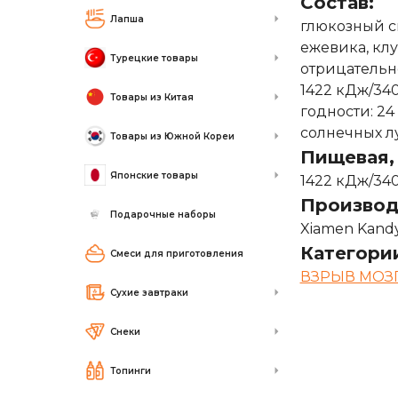
Состав:
Лапша
глюкозный си
ежевика, клу
Турецкие товары
отрицательно
1422 кДж/340
Товары из Китая
годности: 24
солнечных л
Товары из Южной Кореи
Пищевая, 
Японские товары
1422 кДж/340
Производ
Подарочные наборы
Xiamen Kandyt
Категори
Смеси для приготовления
ВЗРЫВ МОЗ
Сухие завтраки
Снеки
Топинги