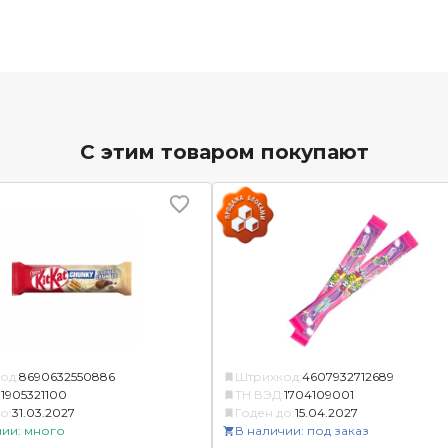
С этим товаром покупают
од:
8690632550886
Штрихкод:
4607932712689
:
1905321100
ТН ВЭД:
1704109001
о:
31.03.2027
Годен до:
15.04.2027
чии: много
В наличии: под заказ