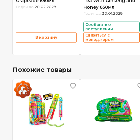
Grapeade 650мл
Tea With Ginseng and
Годен до:
20.02.2028
Honey 650мл
Годен до:
30.01.2028
Сообщить о
поступлении
Связаться с
В корзину
менеджером
Похожие товары