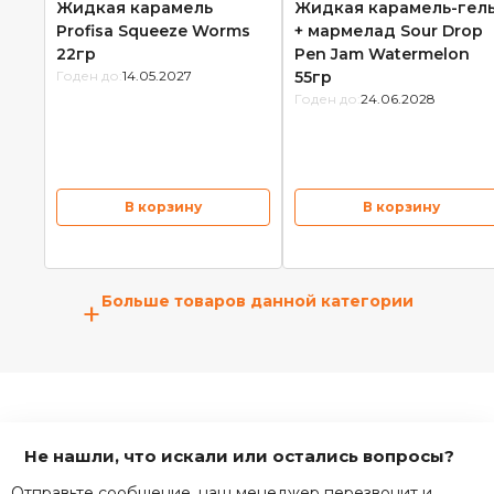
Жидкая карамель
Жидкая карамель-гел
Profisa Squeeze Worms
+ мармелад Sour Drop
22гр
Pen Jam Watermelon
Годен до:
14.05.2027
55гр
Годен до:
24.06.2028
В корзину
В корзину
Больше товаров данной категории
+
Не нашли, что искали или остались вопросы?
Отправьте сообщение, наш менеджер перезвонит и