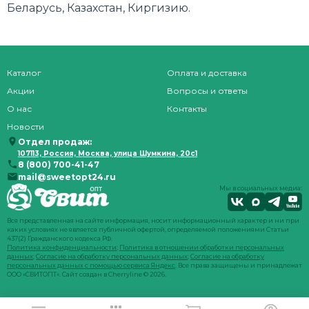
Беларусь, Казахстан, Киргизию.
Каталог
Оплата и доставка
Акции
Вопросы и ответы
О нас
Контакты
Новости
Отдел продаж:
107113, Россия, Москва, улица Шумкина, 20с1
8 (800) 700-41-47
mail@sweetopt24.ru
Мы в социальных медиа:
Вся представленная на сайте информация, носит информационный характер и ни при
каких условиях не является публичной офертой, определяемой положениями Статьи
437(2) Гражданского кодекса РФ.
Политика конфиденциальности
;
Политика в отношении обработки персональных
данных
;
Согласие на обработку персональных данных
;
Согласие на обработку
персональных данных с помощью сервиса Яндекс
. Все права защищены и принадлежат
ООО «СВИТОПТ». Сайт создан в
Cherryline
© 2026.