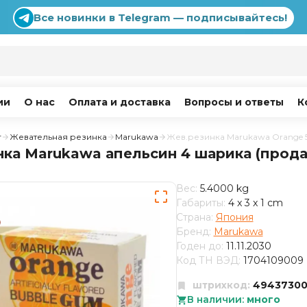
Все новинки в Telegram — подписывайтесь!
ии
О нас
Оплата и доставка
Вопросы и ответы
К
г
Жевательная резинка
Marukawa
Жев.резинка Marukawa Orange 
нка Marukawa апельсин 4 шарика (прода
Вес:
5.4000 kg
Габариты:
4 x 3 x 1 cm
Страна:
Япония
Бренд:
Marukawa
Годен до:
11.11.2030
Код ТН ВЭД:
1704109009
штрихкод:
4943730
В наличии:
много