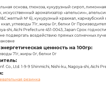
ельная основа, глюкоза, кукурузный сироп, лимонная
 искусственный ароматизатор «апельсин», апельсино
D&C желтый № 6), кукурузный крахмал, карнаубский 
6 ккал, углеводы 71г, жиры 0г, белки 0г Производитель:
oya-shi, Aichi Prefecture 451-0043, Japan Срок годнос
, не подвергать воздействию прямых солнечных луче
паковке
энергетическая ценность на 100гр:
леводы 71г, жиры 0г, белки 0г
итель:
 Co., Ltd. 1-9-9 Shinmichi, Nishi-ku, Nagoya-shi, Aichi P
и:
евательная резинка