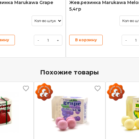
зинка Marukawa Grape
Жев.резинка Marukawa Melo
5,4гр
зину
В корзину
-
+
-
Похожие товары