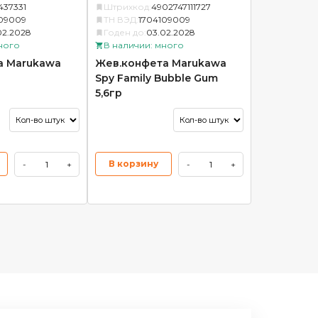
437331
Штрихкод:
4902747111727
09009
ТН ВЭД:
1704109009
02.2028
Годен до:
03.02.2028
ного
В наличии: много
а Marukawa
Жев.конфета Marukawa
Spy Family Bubble Gum
5,6гр
В корзину
-
+
-
+