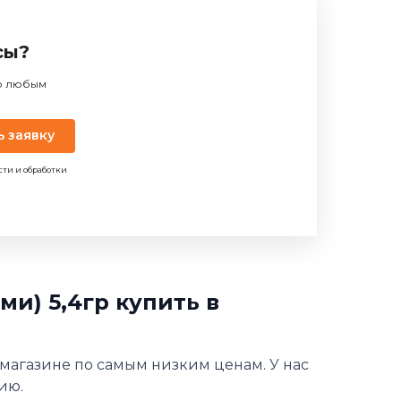
сы?
по любым
ь заявку
сти и обработки
и) 5,4гр купить в
 магазине по самым низким ценам. У нас
ию.