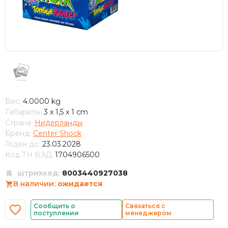
Вес:
4.0000 kg
Габариты:
3 x 1,5 x 1 cm
Страна:
Нидерланды
Бренд:
Center Shock
Годен до:
23.03.2028
Код ТН ВЭД:
1704906500
штрихкод:
8003440927038
В наличии:
ожидается
Сообщить о
Связаться с
поступлении
менеджером