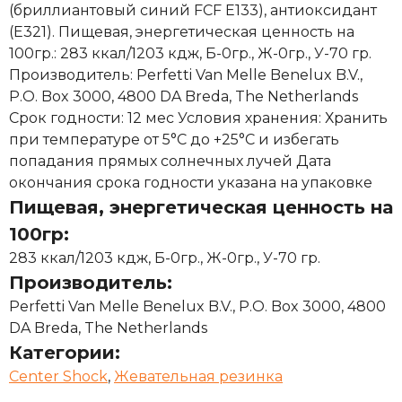
(бриллиантовый синий FCF E133), антиоксидант
(E321). Пищевая, энергетическая ценность на
100гр.: 283 ккал/1203 кдж, Б-0гр., Ж-0гр., У-70 гр.
Производитель: Perfetti Van Melle Benelux B.V.,
P.O. Box 3000, 4800 DA Breda, The Netherlands
Срок годности: 12 мес Условия хранения: Хранить
при температуре от 5°С до +25°С и избегать
попадания прямых солнечных лучей Дата
окончания срока годности указана на упаковке
Пищевая, энергетическая ценность на
100гр:
283 ккал/1203 кдж, Б-0гр., Ж-0гр., У-70 гр.
Производитель:
Perfetti Van Melle Benelux B.V., P.O. Box 3000, 4800
DA Breda, The Netherlands
Категории:
Center Shock
,
Жевательная резинка