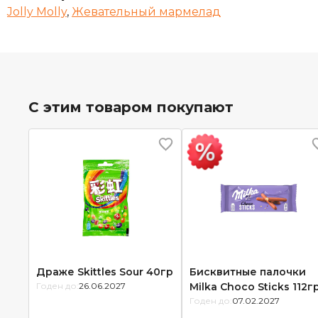
Jolly Molly
,
Жевательный мармелад
С этим товаром покупают
Драже Skittles Sour 40гр
Бисквитные палочки
Годен до:
26.06.2027
Milka Choco Sticks 112г
Годен до:
07.02.2027