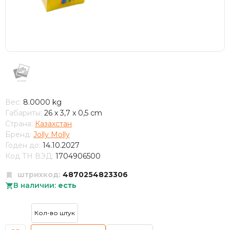
Вес:
8.0000 kg
Габариты:
26 x 3,7 x 0,5 cm
Страна:
Казахстан
Бренд:
Jolly Molly
Годен до:
14.10.2027
Код ТН ВЭД:
1704906500
штрихкод:
4870254823306
В наличии:
есть