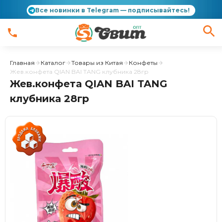
Все новинки в Telegram — подписывайтесь!
Главная
Каталог
Товары из Китая
Конфеты
Жев.конфета QIAN BAI TANG клубника 28гр
Жев.конфета QIAN BAI TANG
клубника 28гр