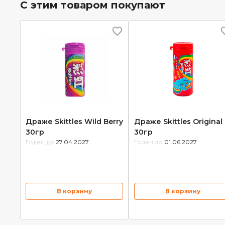
С этим товаром покупают
Драже Skittles Wild Berry
Драже Skittles Original
30гр
30гр
Годен до:
27.04.2027
Годен до:
01.06.2027
В корзину
В корзину