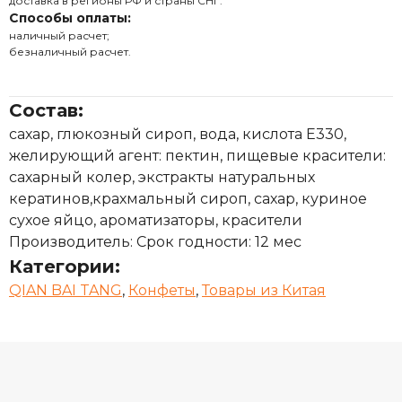
доставка в регионы РФ и страны СНГ.
Способы оплаты:
наличный расчет;
безналичный расчет.
Состав:
сахар, глюкозный сироп, вода, кислота E330,
желирующий агент: пектин, пищевые красители:
сахарный колер, экстракты натуральных
кератинов,крахмальный сироп, сахар, куриное
сухое яйцо, ароматизаторы, красители
Производитель: Срок годности: 12 мес
Категории:
QIAN BAI TANG
,
Конфеты
,
Товары из Китая