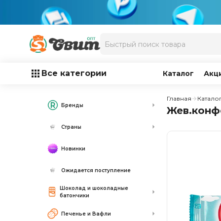
Все категории
Каталог
Акц
Главная
Катало
Бренды
Жев.конф
Страны
Новинки
Ожидается поступление
Шоколад и шоколадные
батончики
Печенье и Вафли