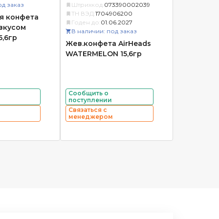
од заказ
Штрихкод:
073390002039
ТН ВЭД:
1704906200
я конфета
Годен до:
01.06.2027
 вкусом
В наличии: под заказ
5,6гр
Жев.конфета AirHeads
WATERMELON 15,6гр
Сообщить о
поступлении
Связаться с
менеджером