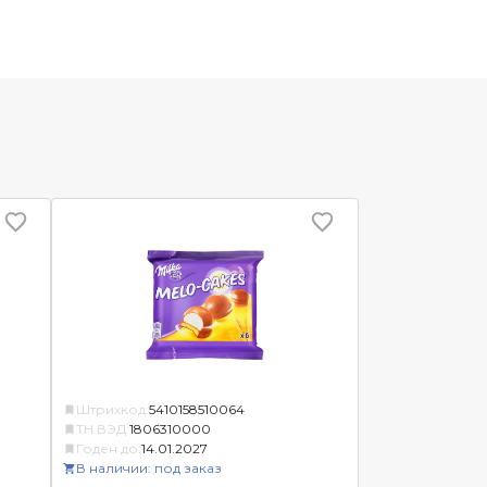
Штрихкод:
5410158510064
ТН ВЭД:
1806310000
Годен до:
14.01.2027
В наличии: под заказ