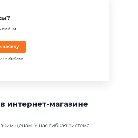
сы?
по любым
ь заявку
сти и обработки
 в интернет-магазине
изким ценам. У нас гибкая система