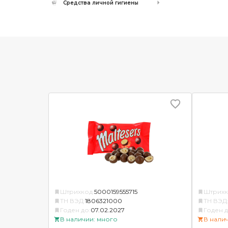
Средства личной гигиены
Штрихкод:
5000159555715
Штрихк
ТН ВЭД:
1806321000
ТН ВЭД
Годен до:
07.02.2027
Годен д
В наличии: много
В нали