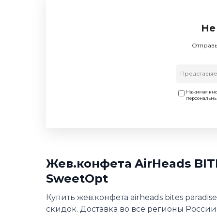
Не
Отправь
Нажимая кно
персональн
Жев.конфета AirHeads BIT
SweetOpt
Купить жев.конфета airheads bites paradi
скидок. Доставка во все регионы России,