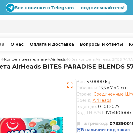
Все новинки в Telegram — подписывайтесь!
ии
О нас
Оплата и доставка
Вопросы и ответы
К
г
Конфеты жевательные
AirHeads
Жев.конфета AirHeads BITES PAR
ета AirHeads BITES PARADISE BLENDS 5
Вес:
57.0000 kg
Габариты:
15,5 x 7 x 2 cm
Страна:
Соединенные Шт
Бренд:
AirHeads
Годен до:
01.01.2027
Код ТН ВЭД:
1704101000
штрихкод:
07339001
В наличии:
под заказ