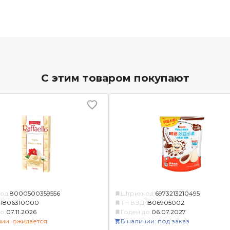
С этим товаром покупают
од:
8000500359556
Штрихкод:
6973213210495
:
1806310000
ТН ВЭД:
1806905002
о:
07.11.2026
Годен до:
06.07.2027
чии: ожидается
В наличии: под заказ