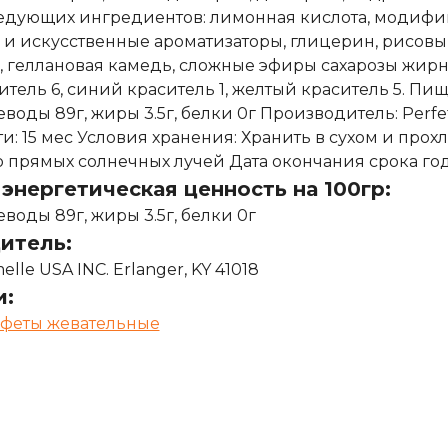
едующих ингредиентов: лимонная кислота, модифи
 и искусственные ароматизаторы, глицерин, рисовы
, геллановая камедь, сложные эфиры сахарозы жирн
тель 6, синий краситель 1, желтый краситель 5. Пищ
еводы 89г, жиры 3.5г, белки 0г Производитель: Perfett
и: 15 мес Условия хранения: Хранить в сухом и прох
 прямых солнечных лучей Дата окончания срока год
энергетическая ценность на 100гр:
леводы 89г, жиры 3.5г, белки 0г
итель:
melle USA INC. Erlanger, KY 41018
и:
феты жевательные