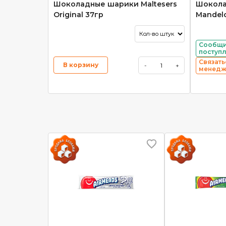
Шоколадные шарики Maltesers
Шокола
Original 37гр
Mandel
Сообщи
поступ
Связать
В корзину
-
+
менед