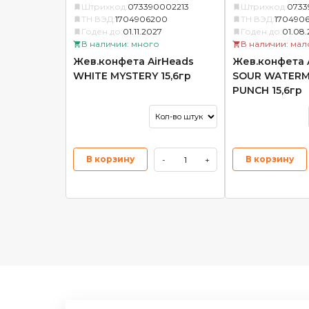
Штрихкод:
073390002213
Штрихкод:
0733
ТН ВЭД:
1704906200
ТН ВЭД:
170490
Годен до:
01.11.2027
Годен до:
01.08
В наличии: много
В наличии: мал
Жев.конфета AirHeads
Жев.конфета 
WHITE MYSTERY 15,6гр
SOUR WATER
PUNCH 15,6гр
В корзину
В корзину
-
+