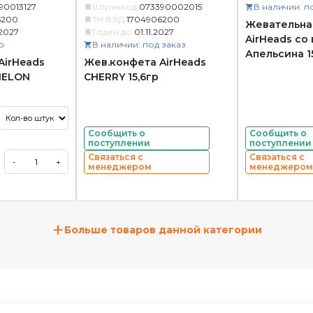
90013127
Штрихкод:
073390002015
В наличии: п
6200
ТН ВЭД:
1704906200
Жевательна
.2027
Годен до:
01.11.2027
AirHeads со
о
В наличии: под заказ
Апельсина 1
AirHeads
Жев.конфета AirHeads
MELON
CHERRY 15,6гр
Сообщить о
Сообщить о
поступлении
поступлении
Связаться с
Связаться с
-
+
менеджером
менеджером
+
Больше товаров данной категории