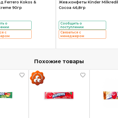
д Ferrero Kokos &
Жев.конфеты Kinder Milkredi
creme 90гр
Cocoa 46,8гр
ть о
Сообщить о
лении
поступлении
ся с
Связаться с
жером
менеджером
Похожие товары