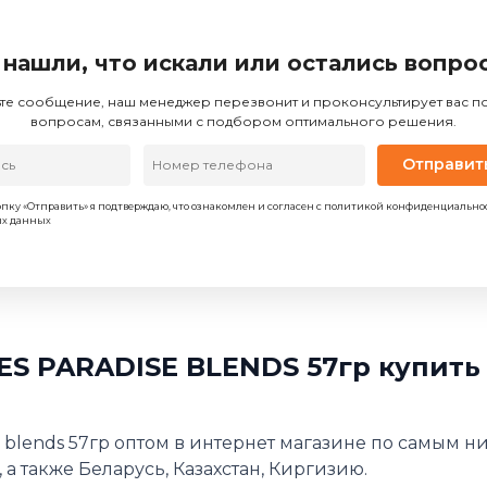
 нашли, что искали или остались вопро
те сообщение, наш менеджер перезвонит и проконсультирует вас 
вопросам, связанными с подбором оптимального решения.
Отправит
пку «Отправить» я подтверждаю, что ознакомлен и согласен с политикой конфиденциально
ых данных
ES PARADISE BLENDS 57гр купить
se blends 57гр оптом в интернет магазине по самым н
 а также Беларусь, Казахстан, Киргизию.