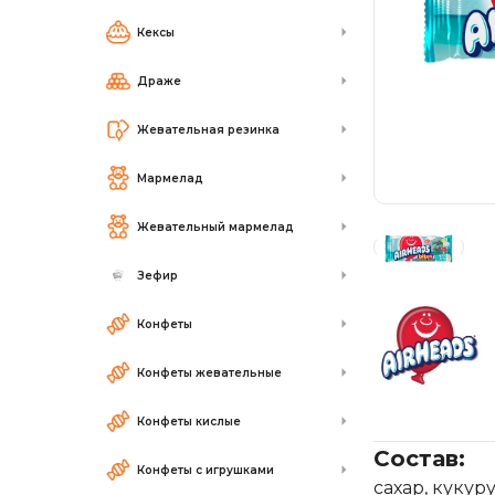
Кексы
Драже
Жевательная резинка
Мармелад
Жевательный мармелад
Зефир
Конфеты
Конфеты жевательные
Конфеты кислые
Состав:
Конфеты с игрушками
сахар, куку