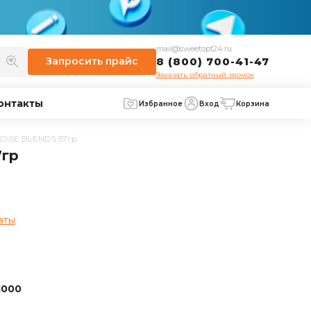
mail@sweetopt24.ru
Запросить
прайс
8 (800) 700-41-47
Заказать обратный звонок
онтакты
Избранное
Вход
Корзина
ADISE BLENDS 57гр
7гр
аты
1000