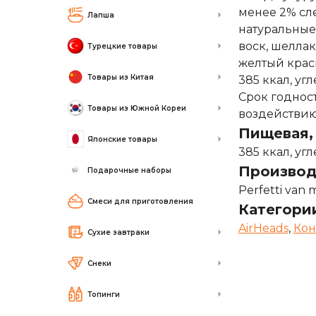
менее 2% сл
Лапша
натуральные
воск, шеллак
Турецкие товары
желтый краси
Товары из Китая
385 ккал, угл
Срок годност
Товары из Южной Кореи
воздействию
Пищевая, 
Японские товары
385 ккал, уг
Производ
Подарочные наборы
Perfetti van 
Смеси для приготовления
Категори
AirHeads
,
Кон
Сухие завтраки
Снеки
Топинги