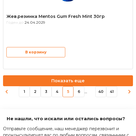
Жев.резинка Mentos Gum Fresh Mint 30гр
Годен до:
24.04.2029
В корзину
Показать еще
...
1
2
3
4
5
6
40
41
Не нашли, что искали или остались вопросы?
Отправьте сообщение, наш менеджер перезвонит и
проконсультирует вас по любым вопросам, связанными с