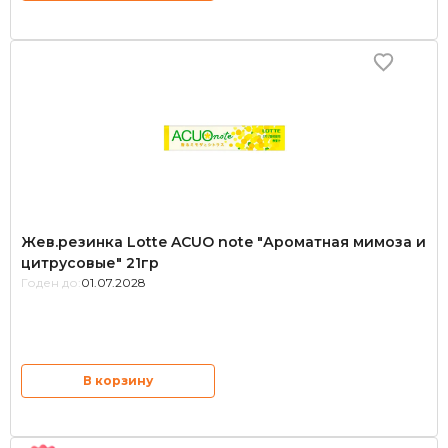
Жев.резинка Lotte ACUO note "Ароматная мимоза и
цитрусовые" 21гр
Годен до:
01.07.2028
В корзину