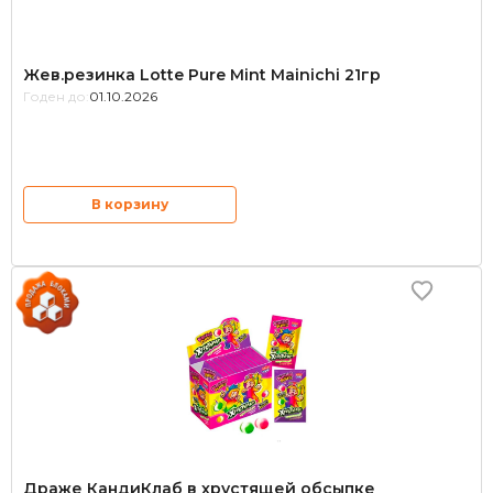
Жев.резинка Lotte Pure Mint Mainichi 21гр
Годен до:
01.10.2026
В корзину
Драже КандиКлаб в хрустящей обсыпке