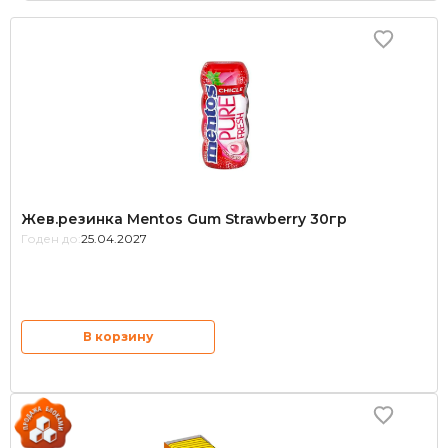
Жев.резинка Mentos
Канди Клаб
Кенди клаб
в сфере
вк
Жев.резинка Mentos Gum Strawberry 30гр
Годен до:
25.04.2027
В корзину