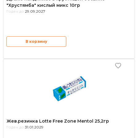
"Хрустямба" кислый микс 10гр
Годен до:
29.09.2027
В корзину
Жев.резинка Lotte Free Zone Mentol 25,2гр
Годен до:
31.01.2029