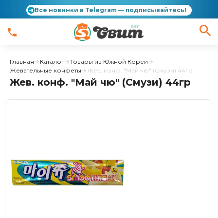
Все новинки в Telegram — подписывайтесь!
Главная
Каталог
Товары из Южной Кореи
Жевательные конфеты
Жев. конф. "Май чю" (Смузи) 44гр
Жев. конф. "Май чю" (Смузи) 44гр