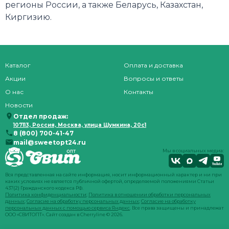
регионы России, а также Беларусь, Казахстан,
Киргизию.
Каталог
Оплата и доставка
Акции
Вопросы и ответы
О нас
Контакты
Новости
Отдел продаж:
107113, Россия, Москва, улица Шумкина, 20с1
8 (800) 700-41-47
mail@sweetopt24.ru
Мы в социальных медиа:
Вся представленная на сайте информация, носит информационный характер и ни при
каких условиях не является публичной офертой, определяемой положениями Статьи
437(2) Гражданского кодекса РФ.
Политика конфиденциальности
;
Политика в отношении обработки персональных
данных
;
Согласие на обработку персональных данных
;
Согласие на обработку
персональных данных с помощью сервиса Яндекс
. Все права защищены и принадлежат
ООО «СВИТОПТ». Сайт создан в
Cherryline
© 2026.