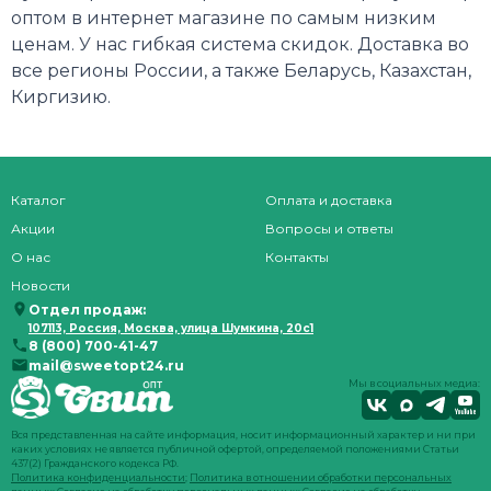
оптом в интернет магазине по самым низким
ценам. У нас гибкая система скидок. Доставка во
все регионы России, а также Беларусь, Казахстан,
Киргизию.
Каталог
Оплата и доставка
Акции
Вопросы и ответы
О нас
Контакты
Новости
Отдел продаж:
107113, Россия, Москва, улица Шумкина, 20с1
8 (800) 700-41-47
mail@sweetopt24.ru
Мы в социальных медиа:
Вся представленная на сайте информация, носит информационный характер и ни при
каких условиях не является публичной офертой, определяемой положениями Статьи
437(2) Гражданского кодекса РФ.
Политика конфиденциальности
;
Политика в отношении обработки персональных