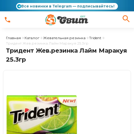
Все новинки в Telegram — подписывайтесь!
Главная
Каталог
Жевательная резинка
Trident
Тридент Жев.резинка Лайм Маракуя 25.3гр
Тридент Жев.резинка Лайм Маракуя
25.3гр