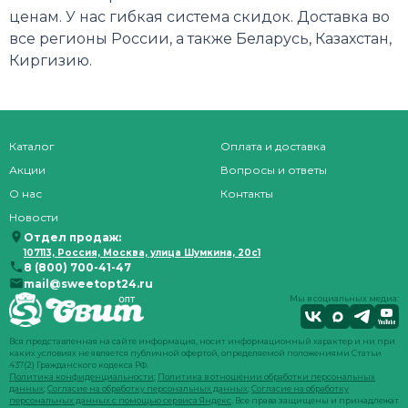
ценам. У нас гибкая система скидок. Доставка во
все регионы России, а также Беларусь, Казахстан,
Киргизию.
Каталог
Оплата и доставка
Акции
Вопросы и ответы
О нас
Контакты
Новости
Отдел продаж:
107113, Россия, Москва, улица Шумкина, 20с1
8 (800) 700-41-47
mail@sweetopt24.ru
Мы в социальных медиа:
Вся представленная на сайте информация, носит информационный характер и ни при
каких условиях не является публичной офертой, определяемой положениями Статьи
437(2) Гражданского кодекса РФ.
Политика конфиденциальности
;
Политика в отношении обработки персональных
данных
;
Согласие на обработку персональных данных
;
Согласие на обработку
персональных данных с помощью сервиса Яндекс
. Все права защищены и принадлежат