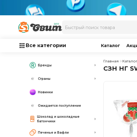
Все категории
Каталог
Акц
Главная
Катало
Бренды
СЗН НГ S
Страны
Новинки
Ожидается поступление
Шоколад и шоколадные
батончики
Печенье и Вафли