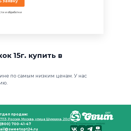
ь заявку
сти и обработки
к 15г. купить в
зине по самым низким ценам. У нас
ию.
тдел продаж:
7113, Россия, Москва, улица Шумкина, 20с1
 (800) 700-41-47
Мы в социальных медиа:
ail@sweetopt24.ru