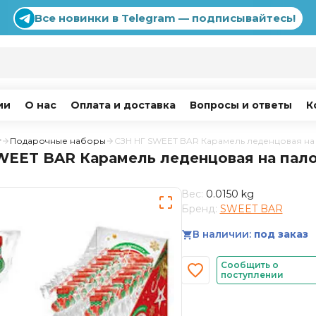
Все новинки в Telegram — подписывайтесь!
ии
О нас
Оплата и доставка
Вопросы и ответы
К
г
Подарочные наборы
СЗН НГ SWEET BAR Карамель леденцовая на 
WEET BAR Карамель леденцовая на пало
Вес:
0.0150 kg
Бренд:
SWEET BAR
В наличии:
под заказ
Сообщить о
поступлении