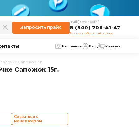
mail@sweetopt24.ru
Запросить
прайс
8 (800) 700-41-47
Заказать обратный звонок
онтакты
Избранное
Вход
Корзина
палочке Сапожок 15г.
чке Сапожок 15г.
Связаться с
менеджером