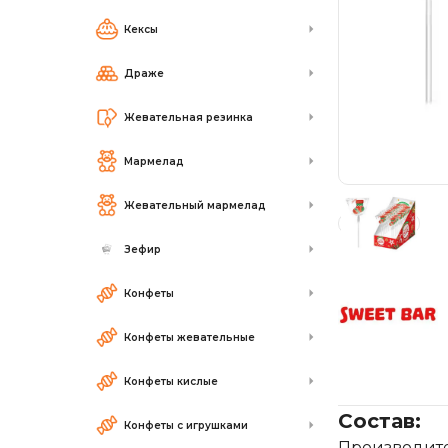
Кексы
Драже
Жевательная резинка
Мармелад
Жевательный мармелад
Зефир
Конфеты
Конфеты жевательные
Конфеты кислые
Состав:
Конфеты с игрушками
Производител