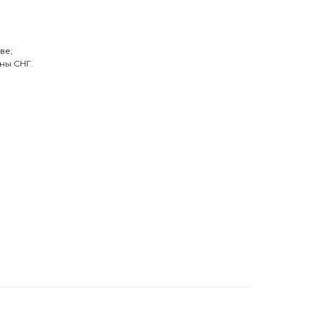
ве;
ны СНГ.