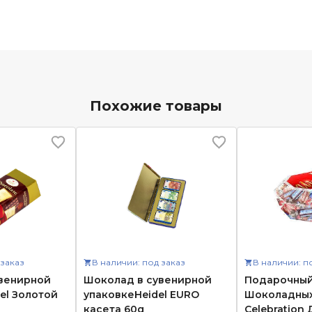
Похожие товары
 заказ
В наличии: под заказ
В наличии: п
венирной
Шоколад в сувенирной
Подарочный
el Золотой
упаковкеHeidel EURO
Шоколадных
касета 60g
Celebration