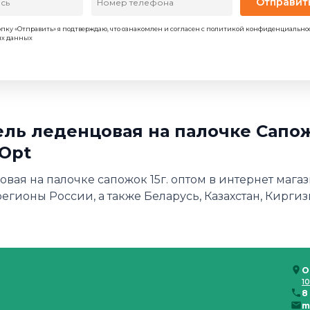
Отправит
пку «Отправить» я подтверждаю, что ознакомлен и согласен с политикой конфиденциально
ых данных
ь леденцовая на палочке Сапожо
Opt
овая на палочке сапожок 15г. оптом в интернет мага
регионы России, а также Беларусь, Казахстан, Киргиз
О
10
8
m