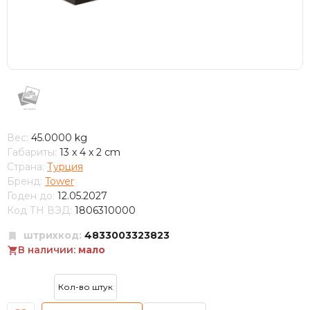
Вес:
45.0000 kg
Габариты:
13 x 4 x 2 cm
Страна:
Турция
Бренд:
Tower
Годен до:
12.05.2027
Код ТН ВЭД:
1806310000
штрихкод:
4833003323823
В наличии:
мало