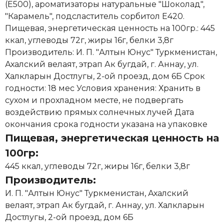
(Е500), ароматизаторы натуральные "Шоколад",
"Карамель", подсластитель сорбитол Е420.
Пищевая, энергетическая ценность на 100гр.: 445
ккал, углеводы 72г, жиры 16г, белки 3,8г
Производитель: И. П. "Алтын Юнус" Туркменистан,
Ахалский велаят, этрап Ак бугдай, г. Аннау, ул.
Халкларын Достлугы, 2-ой проезд, дом 6Б Срок
годности: 18 мес Условия хранения: Хранить в
сухом и прохладном месте, не подвергать
воздействию прямых солнечных лучей Дата
окончания срока годности указана на упаковке
Пищевая, энергетическая ценность на
100гр:
445 ккал, углеводы 72г, жиры 16г, белки 3,8г
Производитель:
И. П. "Алтын Юнус" Туркменистан, Ахалский
велаят, этрап Ак бугдай, г. Аннау, ул. Халкларын
Достлугы, 2-ой проезд, дом 6Б