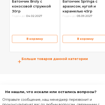
Батончик Broly с
Батончик Springa с
кокосовой стружкой
арахисом, нугой и
30гр
карамелью 45гр
Годен до:
04.02.2027
Годен до:
05.09.2027
В корзину
В корзину
Больше товаров данной категории
+
Не нашли, что искали или остались вопросы?
Отправьте сообщение, наш менеджер перезвонит и
проконсультирует вас по любым вопросам, связанными с