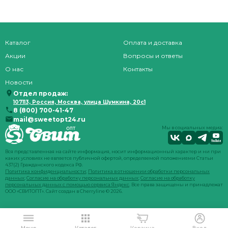
Каталог
Оплата и доставка
Акции
Вопросы и ответы
О нас
Контакты
Новости
Отдел продаж:
107113, Россия, Москва, улица Шумкина, 20с1
8 (800) 700-41-47
mail@sweetopt24.ru
Мы в социальных медиа:
Вся представленная на сайте информация, носит информационный характер и ни при
каких условиях не является публичной офертой, определяемой положениями Статьи
437(2) Гражданского кодекса РФ.
Политика конфиденциальности
;
Политика в отношении обработки персональных
данных
;
Согласие на обработку персональных данных
;
Согласие на обработку
персональных данных с помощью сервиса Яндекс
. Все права защищены и принадлежат
ООО «СВИТОПТ». Сайт создан в
Cherryline
© 2026.