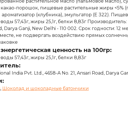
рованное растительное масло (пальмовое масло), су
, какао-порошок, пищевые растительные жиры <5% (п
ароматизатор (клубника), эмульгатор (Е 322). Пищева
еводы 57,43г, жиры 25,1г, белки 8,83г Производитель: Ma
ad, Darya Ganji, New Delhi - 110 002. Срок годности: 1
месте, не подвергать воздействию прямых солнечны
паковке
энергетическая ценность на 100гр:
еводы 57,43г, жиры 25,1г, белки 8,83г
итель:
onal India Pvt. Ltd., 4658-A No. 21, Ansari Road, Darya Gan
и:
s
,
Шоколад и шоколадные батончики