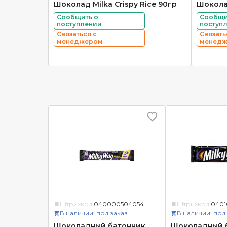
Шоколад Milka Crispy Rice 90гр
Шокола
Сообщить о
Сообщи
поступлении
поступ
Связаться с
Связать
менеджером
менед
Штрихкод:
040000504054
Штрихкод:
0401
В наличии: под заказ
В наличии: под
Шоколадный батончик
Шоколадный 