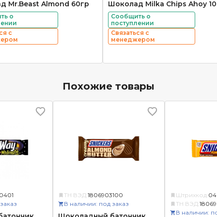
д Mr.Beast Almond 60гр
Шоколад Milka Chips Ahoy 1
ть о
Сообщить о
лении
поступлении
ся с
Связаться с
жером
менеджером
Похожие товары
0401
ТН ВЭД:
1806903100
Штрихкод:
04
 заказ
В наличии: под заказ
ТН ВЭД:
18069
В наличии: п
батончик
Шоколадный батончик