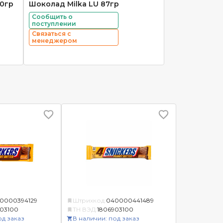
00гр
Шоколад Milka LU 87гр
Сообщить о
поступлении
Связаться с
менеджером
0000394129
Штрихкод:
040000441489
03100
ТН ВЭД:
1806903100
од заказ
В наличии: под заказ