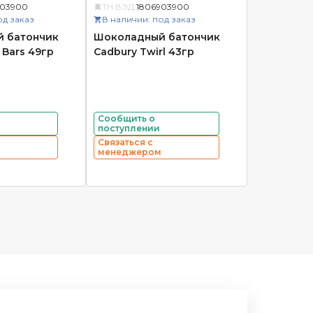
903900
ТН ВЭД:
1806903900
од заказ
В наличии: под заказ
 батончик
Шоколадный батончик
 Bars 49гр
Cadbury Twirl 43гр
Сообщить о
поступлении
Связаться с
менеджером