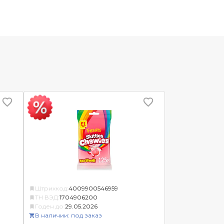
Штрихкод:
4009900546959
ТН ВЭД:
1704906200
Годен до:
29.05.2026
В наличии: под заказ