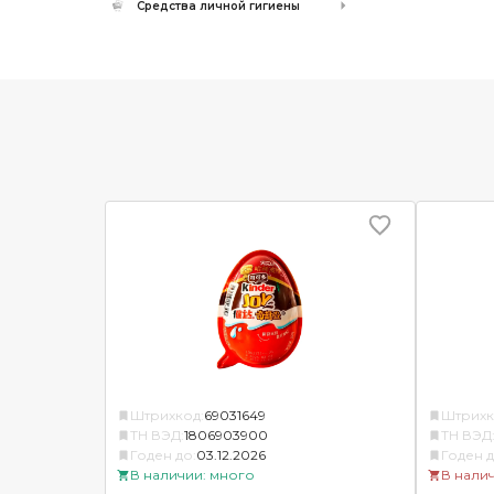
Средства личной гигиены
Штрихкод:
69031649
Штрихк
ТН ВЭД:
1806903900
ТН ВЭД
Годен до:
03.12.2026
Годен д
В наличии: много
В нали