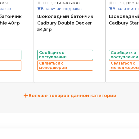
5009
ТН ВЭД:
1806903900
ТН ВЭД:
1806
 заказ
В наличии: под заказ
В наличии: п
батончик
Шоколадный батончик
Шоколадный
hie 40гр
Cadbury Double Decker
Cadbury Star
54,5гр
Сообщить о
Сообщить о
поступлении
поступлении
Связаться с
Связаться с
менеджером
менеджером
+
Больше товаров данной категории