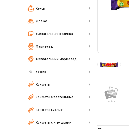
Кексы
Драже
Жевательная резинка
Мармелад
Жевательный мармелад
Зефир
Конфеты
Конфеты жевательные
Конфеты кислые
Конфеты с игрушками