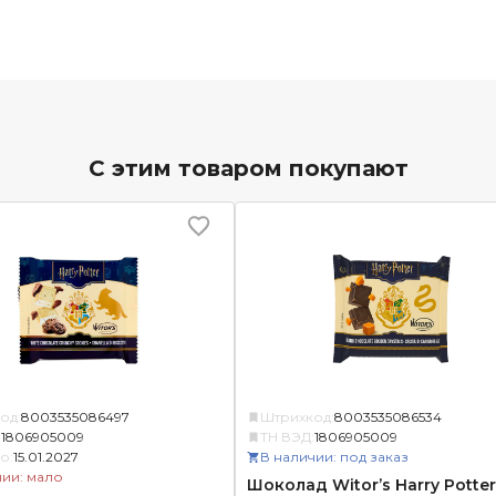
С этим товаром покупают
од:
8003535086497
Штрихкод:
8003535086534
:
1806905009
ТН ВЭД:
1806905009
о:
15.01.2027
В наличии: под заказ
чии: мало
Шоколад Witor’s Harry Potter