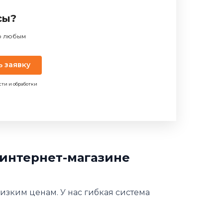
сы?
по любым
ь заявку
сти и обработки
 интернет-магазине
изким ценам. У нас гибкая система