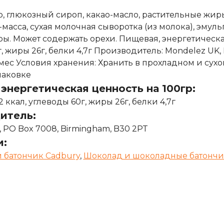
р, глюкозный сироп, какао-масло, растительные жир
-масса, сухая молочная сыворотка (из молока), эмульга
ы. Может содержать орехи. Пищевая, энергетическая
, жиры 26г, белки 4,7г Производитель: Mondelez UK,
 мес Условия хранения: Хранить в прохладном и сух
паковке
энергетическая ценность на 100гр:
 ккал, углеводы 60г, жиры 26г, белки 4,7г
итель:
 PO Box 7008, Birmingham, B30 2PT
и:
батончик Cadbury
,
Шоколад и шоколадные батонч