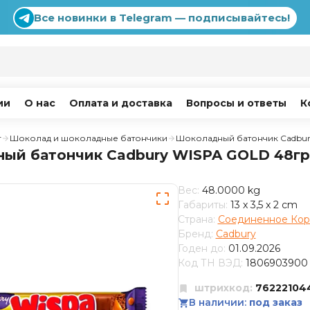
Все новинки в Telegram — подписывайтесь!
ии
О нас
Оплата и доставка
Вопросы и ответы
К
г
Шоколад и шоколадные батончики
Шоколадный батончик Cadbu
ый батончик Cadbury WISPA GOLD 48гр
Вес:
48.0000 kg
Габариты:
13 x 3,5 x 2 cm
Страна:
Соединенное Кор
Бренд:
Cadbury
Годен до:
01.09.2026
Код ТН ВЭД:
1806903900
штрихкод:
76222104
В наличии:
под заказ