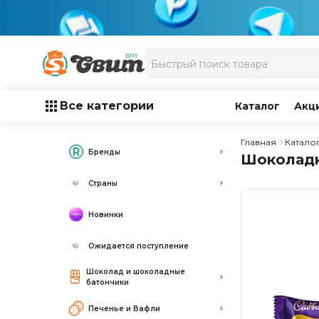
Все категории
Каталог
Акц
Главная
Катало
Бренды
Шоколадн
Страны
Новинки
Ожидается поступление
Шоколад и шоколадные
батончики
Печенье и Вафли