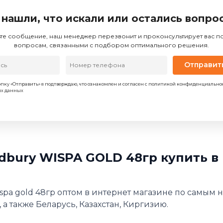
 нашли, что искали или остались вопро
те сообщение, наш менеджер перезвонит и проконсультирует вас 
вопросам, связанными с подбором оптимального решения.
Отправит
пку «Отправить» я подтверждаю, что ознакомлен и согласен с политикой конфиденциально
ых данных
bury WISPA GOLD 48гр купить в
pa gold 48гр оптом в интернет магазине по самым н
 а также Беларусь, Казахстан, Киргизию.