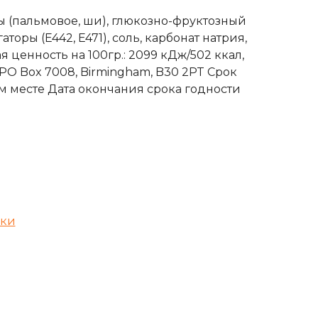
ы (пальмовое, ши), глюкозно-фруктозный
торы (E442, E471), соль, карбонат натрия,
 ценность на 100гр.: 2099 кДж/502 ккал,
 PO Box 7008, Birmingham, B30 2PT Срок
ом месте Дата окончания срока годности
ики