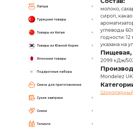
Состав:
Лапша
молоко, саха
сироп, какао
Турецкие товары
ароматизатор
углеводы 60г
Товары из Китая
годности: 12
указана на у
Товары из Южной Кореи
Пищевая, 
Японские товары
2099 кДж/502
Производ
Подарочные наборы
Mondelez UK,
Категори
Смеси для приготовления
Шоколадный 
Сухие завтраки
Снеки
Топинги