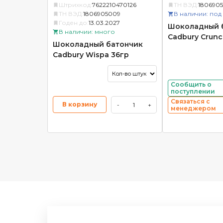
Штрихкод:
7622210470126
ТН ВЭД:
180690
ТН ВЭД:
1806905009
В наличии: под
Годен до:
13.03.2027
Шоколадный 
В наличии: много
Cadbury Crunc
Шоколадный батончик
Cadbury Wispa 36гр
Сообщить о
поступлении
Связаться с
В корзину
-
+
менеджером