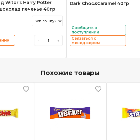
 Witor’s Harry Potter
Dark Choc&Caramel 40гр
шоколад печенье 40гр
Сообщить о
поступлении
Связаться с
зину
-
+
менеджером
Похожие товары