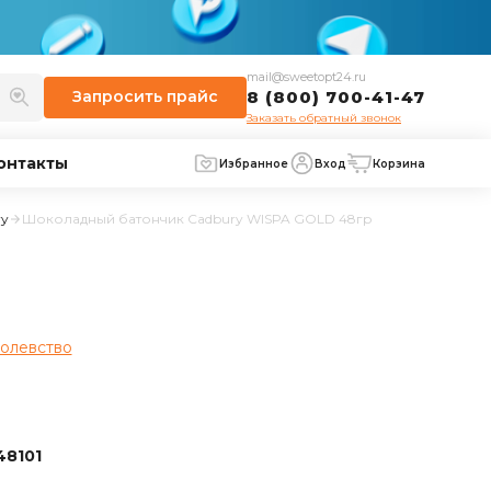
mail@sweetopt24.ru
Запросить
прайс
8 (800) 700-41-47
Заказать обратный звонок
онтакты
Избранное
Вход
Корзина
ry
Шоколадный батончик Cadbury WISPA GOLD 48гр
олевство
48101