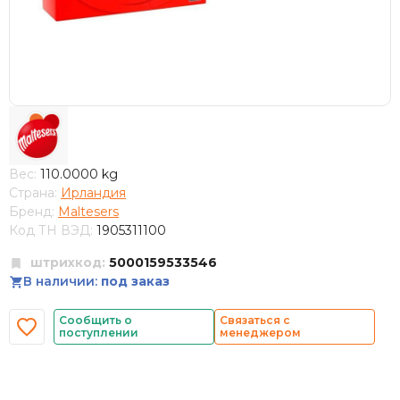
Вес:
110.0000 kg
Страна:
Ирландия
Бренд:
Maltesers
Код ТН ВЭД:
1905311100
штрихкод:
5000159533546
В наличии:
под заказ
Сообщить о
Связаться с
поступлении
менеджером