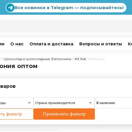
Все новинки в Telegram — подписывайтесь!
ии
О нас
Оплата и доставка
Вопросы и ответы
К
г
Шоколад и шоколадные батончики
Kit Kat
Япония
пония оптом
варов
нды
Страна производителя
ть фильтр
Применить фильтр