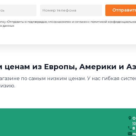
Отправит
пку «Отправить» я подтверждаю, что ознакомлен и согласен с политикой конфиденциально
ых данных
м ценам из Европы, Америки и А
магазине по самым низким ценам. У нас гибкая сист
гизию.
О
10
8
m