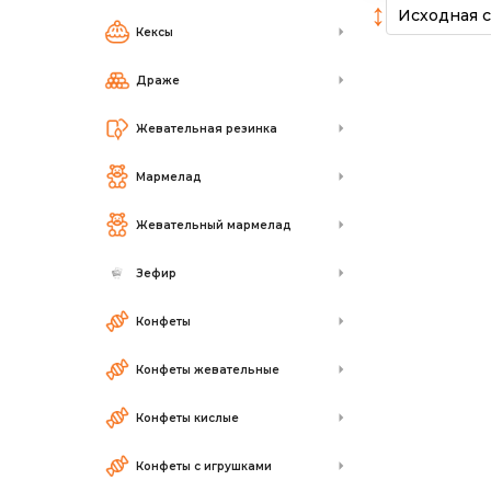
↕
Кексы
Драже
Жевательная резинка
Мармелад
Жевательный мармелад
Зефир
Конфеты
Конфеты жевательные
Конфеты кислые
Конфеты с игрушками