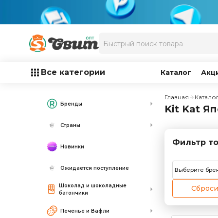
Все категории
Каталог
Акц
Главная
Катало
Бренды
Kit Kat Я
Страны
Фильтр то
Новинки
Ожидается поступление
Выберите бре
Шоколад и шоколадные
Сброси
батончики
Печенье и Вафли