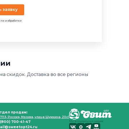
ь заявку
сти и обработки
зии
ема скидок. Доставка во все регионы
тдел продаж:
7113, Россия, Москва, улица Шумкина, 20с1
 (800) 700-41-47
Мы в социальных медиа:
ail@sweetopt24.ru