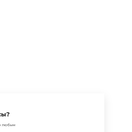
сы?
по любым