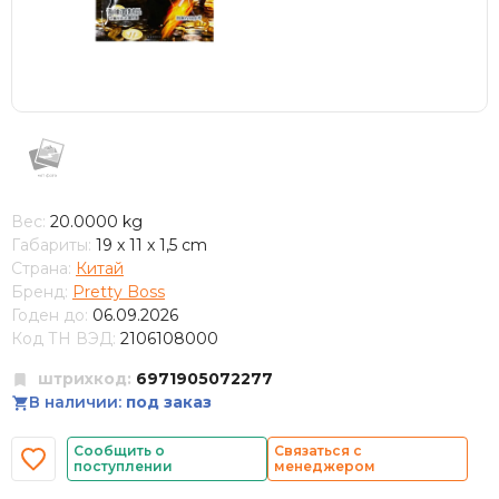
Вес:
20.0000 kg
Габариты:
19 x 11 x 1,5 cm
Страна:
Китай
Бренд:
Pretty Boss
Годен до:
06.09.2026
Код ТН ВЭД:
2106108000
штрихкод:
6971905072277
В наличии:
под заказ
Сообщить о
Связаться с
поступлении
менеджером