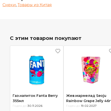
Снеки
,
Товары из Китая
С этим товаром покупают
Газ.напиток Fanta Berry
Жев.мармелад Seoju
355мл
Rainbow Grape Jelly 46
Годен до:
30.11.2026
Годен до:
19.02.2027