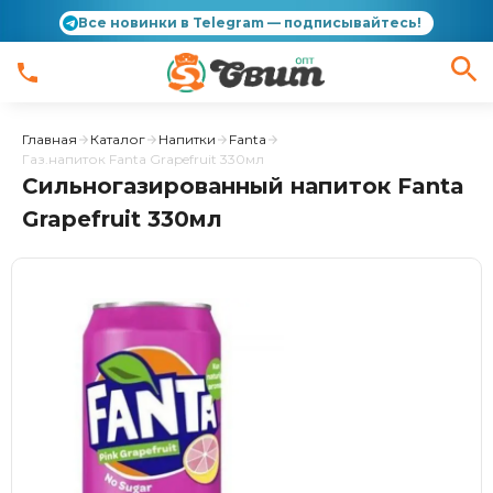
Все новинки в Telegram — подписывайтесь!
Главная
Каталог
Напитки
Fanta
Газ.напиток Fanta Grapefruit 330мл
Сильногазированный напиток Fanta
Grapefruit 330мл