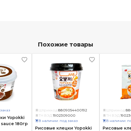
Похожие товары
 заказ
Штрихкод:
8809054400192
Штрихкод:
88
ТН ВЭД:
1902309000
ТН ВЭД:
1902
ки Yopokki
В наличии: под заказ
В наличии: п
 sauce 180гр
Рисовые клецки Yopokki
Рисовые кле