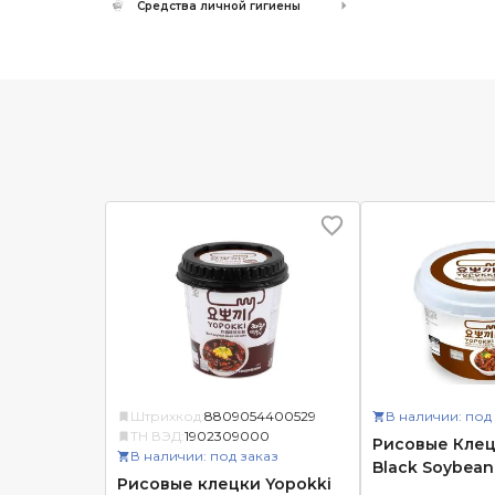
Средства личной гигиены
Штрихкод:
8809054400529
В наличии: под
ТН ВЭД:
1902309000
Рисовые Клец
В наличии: под заказ
Black Soybean
Рисовые клецки Yopokki