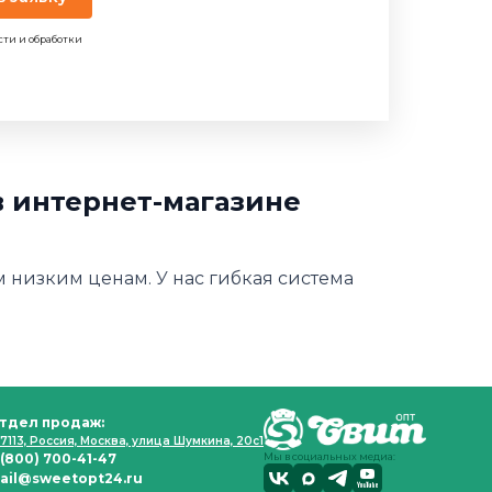
сти и обработки
 в интернет-магазине
м низким ценам. У нас гибкая система
тдел продаж:
7113, Россия, Москва, улица Шумкина, 20с1
 (800) 700-41-47
Мы в социальных медиа:
ail@sweetopt24.ru