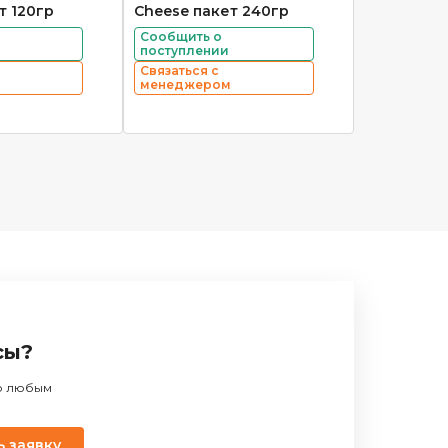
т 120гр
Cheese пакет 240гр
Сообщить о
поступлении
Связаться с
менеджером
сы?
по любым
ь заявку