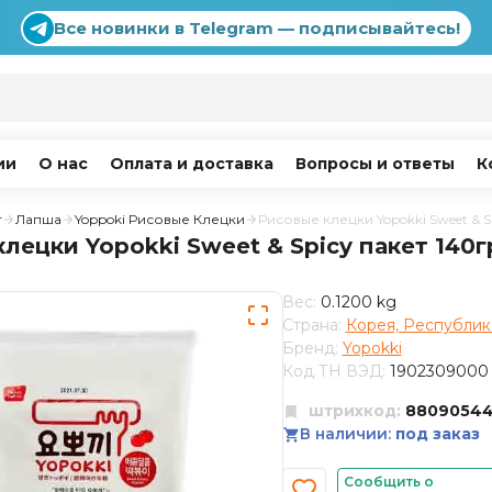
Все новинки в Telegram — подписывайтесь!
ии
О нас
Оплата и доставка
Вопросы и ответы
К
г
Лапша
Yoppoki Рисовые Клецки
Рисовые клецки Yopokki Sweet & S
лецки Yopokki Sweet & Spicy пакет 140г
Вес:
0.1200 kg
Страна:
Корея, Республик
Бренд:
Yopokki
Код ТН ВЭД:
1902309000
штрихкод:
8809054
В наличии:
под заказ
Сообщить о