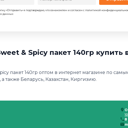
пку «Отправить» я подтверждаю, что ознакомлен и согласен с политикой конфиденциально
ых данных
weet & Spicy пакет 140гр купить
picy пакет 140гр оптом в интернет магазине по самы
 а также Беларусь, Казахстан, Киргизию.
О
10
8
m