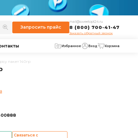
mail@sweetopt24.ru
Запросить
прайс
8 (800) 700-41-47
Заказать обратный звонок
онтакты
Избранное
Вход
Корзина
picy пакет 140гр
р
а
400888
Связаться с