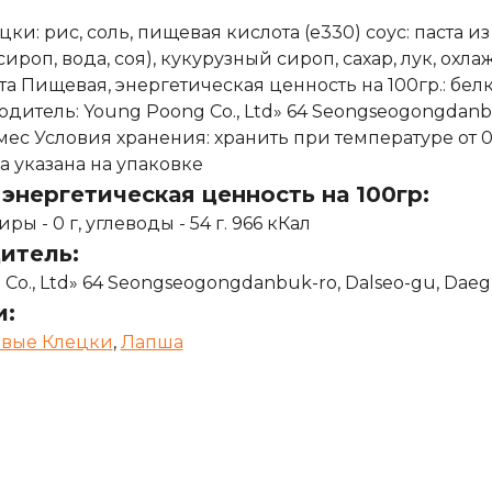
ки: рис, соль, пищевая кислота (e330) соус: паста и
ироп, вода, соя), кукурузный сироп, сахар, лук, охл
а Пищевая, энергетическая ценность на 100гр.: белки -
дитель: Young Poong Co., Ltd» 64 Seongseogongdanbu
 мес Условия хранения: хранить при температуре от 0°
а указана на упаковке
энергетическая ценность на 100гр:
иры - 0 г, углеводы - 54 г. 966 кКал
итель:
Co., Ltd» 64 Seongseogongdanbuk-ro, Dalseo-gu, Daeg
и:
овые Клецки
,
Лапша