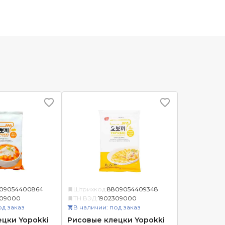
09054400864
Штрихкод:
8809054409348
309000
ТН ВЭД:
1902309000
од заказ
В наличии: под заказ
цки Yopokki
Рисовые клецки Yopokki