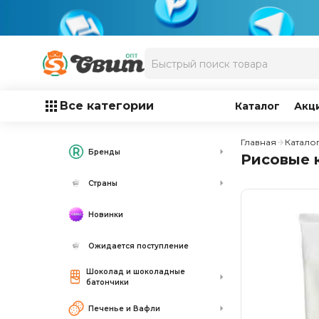
Все категории
Каталог
Акц
Главная
Катало
Бренды
Рисовые к
Страны
Новинки
Ожидается поступление
Шоколад и шоколадные
батончики
Печенье и Вафли