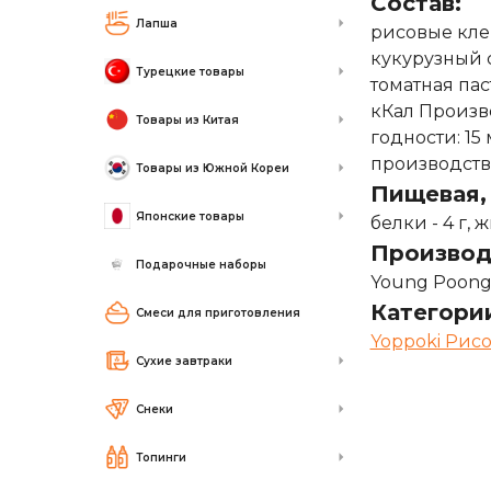
Состав:
Лапша
рисовые клец
кукурузный с
Турецкие товары
томатная паст
кКал Произво
Товары из Китая
годности: 15
производств
Товары из Южной Кореи
Пищевая, 
Японские товары
белки - 4 г, ж
Производ
Подарочные наборы
Young Poong 
Категори
Смеси для приготовления
Yoppoki Рис
Сухие завтраки
Снеки
Топинги