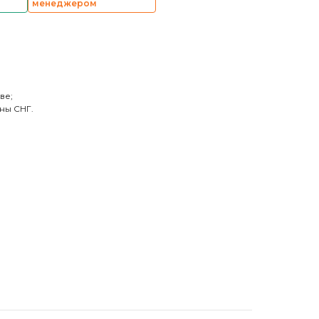
менеджером
ве;
ны СНГ.