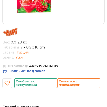
Вес:
0.0120 kg
Габариты:
7 x 0,5 x 10 cm
Страна:
Турция
Бренд:
Yupi
штрихкод:
4627197484817
В наличии:
под заказ
Сообщить о
Связаться с
поступлении
менеджером
Способы доставки: