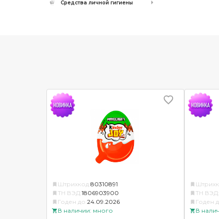
Средства личной гигиены
Штрихкод:
80310891
Штрихк
ТН ВЭД:
1806903900
ТН ВЭД
Годен до:
24.09.2026
Годен д
В наличии: много
В нали