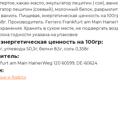
о тертое, какао-масло, эмульгатор лецитин ( соя), в
гатор лецитин (соевый), молочный белок, разрыхлит
, ваниль. Пищевая, энергетическая ценность на 100гр.:
,358г. Производитель: Ferrero Frankfurt am Main Haine
хранения: Хранить в сухом месте, не подвергать в
ока годности указана на упаковке
энергетическая ценность на 100гр:
г, углеводы 50,3г, белки 8,5г, соль 0,358г.
итель:
kfurt am Main HainerWeg 120 60599, DE-60624.
и:
ье и Вафли