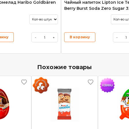
рмелад Haribo Goldbären
Чайный напиток Lipton Ice T
Berry Burst Soda Zero Sugar 
зину
В корзину
-
+
-
Похожие товары