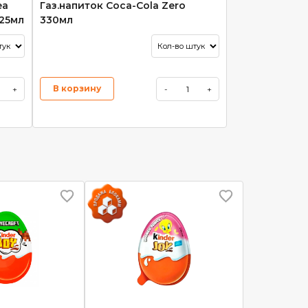
ea
Газ.напиток Coca-Cola Zero
325мл
330мл
В корзину
+
-
+