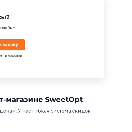
сы?
по любым
ь заявку
сти и обработки
ет-магазине SweetOpt
ценам. У нас гибкая система скидок.