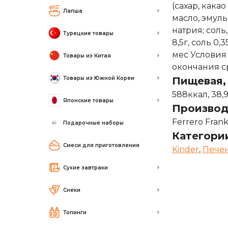
(сахар, кака
Лапша
масло, эмуль
натрия; соль
Турецкие товары
8,5г, соль 0
мес Условия 
Товары из Китая
окончания ср
Товары из Южной Кореи
Пищевая, 
588ккал, 38,9
Японские товары
Производ
Ferrero Fran
Подарочные наборы
Категори
Смеси для приготовления
Kinder
,
Печен
Сухие завтраки
Снеки
Топинги