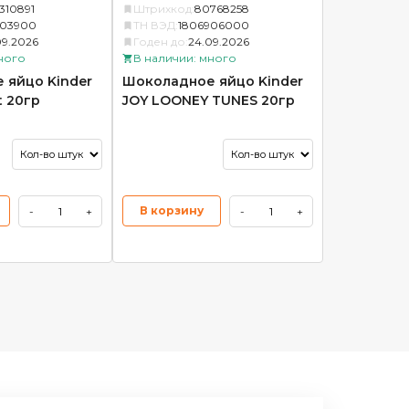
310891
Штрихкод:
80768258
903900
ТН ВЭД:
1806906000
09.2026
Годен до:
24.09.2026
ного
В наличии: много
 яйцо Kinder
Шоколадное яйцо Kinder
t 20гр
JOY LOONEY TUNES 20гр
В корзину
-
+
-
+