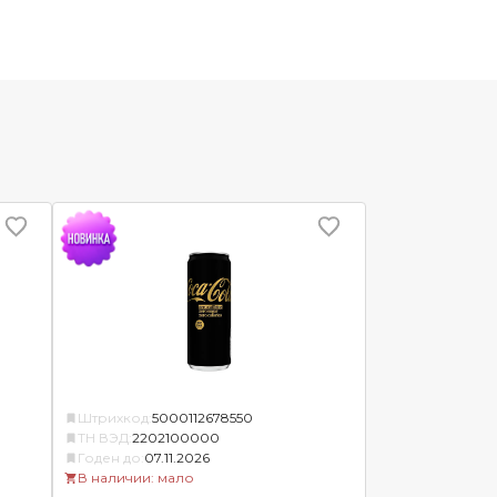
Штрихкод:
5000112678550
ТН ВЭД:
2202100000
Годен до:
07.11.2026
В наличии: мало