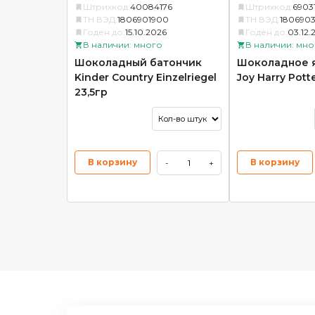
Штрихкод:
40084176
Штрихкод:
6903
ТН ВЭД:
1806901900
ТН ВЭД:
180690
Годен до:
15.10.2026
Годен до:
03.12.
В наличии: много
В наличии: мно
Шоколадный батончик
Шоколадное я
Kinder Country Einzelriegel
Joy Harry Pott
23,5гр
В корзину
В корзину
-
+