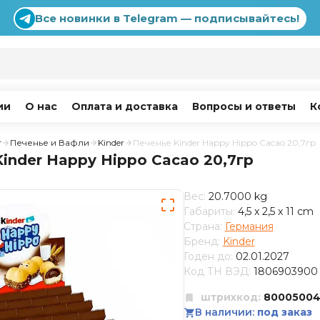
Все новинки в Telegram — подписывайтесь!
ии
О нас
Оплата и доставка
Вопросы и ответы
К
г
Печенье и Вафли
Kinder
Печенье Kinder Happy Hippo Cacao 20,7гр
inder Happy Hippo Cacao 20,7гр
Вес:
20.7000 kg
Габариты:
4,5 x 2,5 x 11 cm
Страна:
Германия
Бренд:
Kinder
Годен до:
02.01.2027
Код ТН ВЭД:
1806903900
штрихкод:
80005004
В наличии:
под заказ