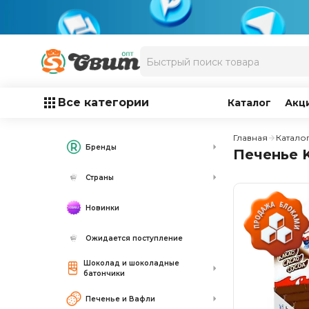
Все категории
Каталог
Акц
Главная
Катало
Бренды
Печенье K
Страны
Новинки
Ожидается поступление
Шоколад и шоколадные
батончики
Печенье и Вафли