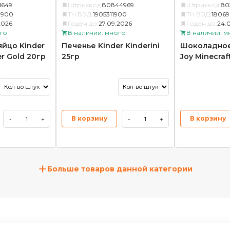
1649
Штрихкод:
80844969
Штрихкод:
80
3900
ТН ВЭД:
1905311900
ТН ВЭД:
1806
2026
Годен до:
27.09.2026
Годен до:
24.
го
В наличии: много
В наличии: м
йцо Kinder
Печенье Kinder Kinderini
Шоколадное
er Gold 20гр
25гр
Joy Minecraf
В корзину
В корзину
-
+
-
+
+
Больше товаров данной категории