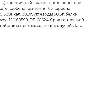
аниль), пшеничный крахмал, подсолнечное
ель: карбонат аммония, бикарбонат
 588ккал, 38,9г, углеводы 50,3г, белки
rWeg 120 60599, DE-60624. Срок годности: 9
оздействию прямых солнечных лучей Дата