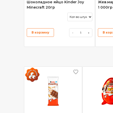
Шоколадное яйцо Kinder Joy
Жев.ма
Minecraft 20гр
1 000гр
В корзину
В кор
-
+