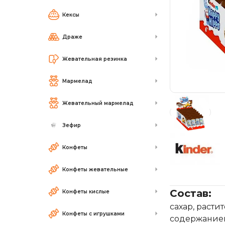
Кексы
Драже
Жевательная резинка
Мармелад
Жевательный мармелад
Зефир
Конфеты
Конфеты жевательные
Состав:
Конфеты кислые
сахар, раст
Конфеты с игрушками
содержанием