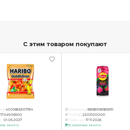
С этим товаром покупают
од:
4001686301784
Штрихкод:
8858998585519
:
1704906500
ТН ВЭД:
2202100000
о:
01.05.2027
Годен до:
17.11.2026
чии: много
В наличии: много