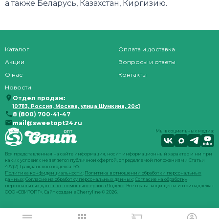
а также Беларусь, Казахстан, Киргизию.
Каталог
Оплата и доставка
Акции
Вопросы и ответы
О нас
Контакты
Новости
Отдел продаж:
107113, Россия, Москва, улица Шумкина, 20с1
8 (800) 700-41-47
mail@sweetopt24.ru
Мы в социальных медиа:
Вся представленная на сайте информация, носит информационный характер и ни при
каких условиях не является публичной офертой, определяемой положениями Статьи
437(2) Гражданского кодекса РФ.
Политика конфиденциальности
;
Политика в отношении обработки персональных
данных
;
Согласие на обработку персональных данных
;
Согласие на обработку
персональных данных с помощью сервиса Яндекс
. Все права защищены и принадлежат
ООО «СВИТОПТ». Сайт создан в
Cherryline
© 2026.