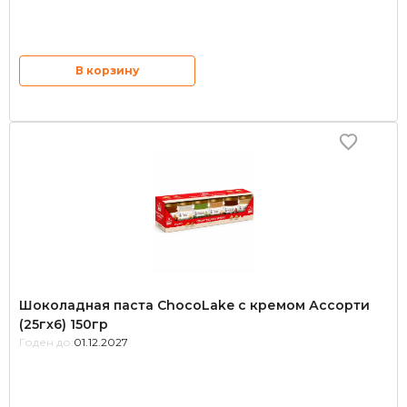
В корзину
Шоколадная паста ChocoLake с кремом Ассорти
(25гх6) 150гр
Годен до:
01.12.2027