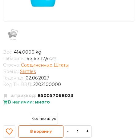
Вес:
414.0000 kg
Габариты:
6 x 6 x 17,5 cm
Страна:
Соединенные Штаты
Бренд:
Skittles
Годен до:
02.06.2027
Код ТН ВЭД:
2202100000
штрихкод:
850057068023
В наличии:
много
В корзину
-
+