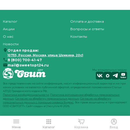
Каталог
Оплата и доставка
Акции
Вопросы и ответы
О нас
Контакты
Новости
Отдел продаж:
107113, Россия, Москва, улица Шумкина, 20с1
8 (800) 700-41-47
mail@sweetopt24.ru
Мы в социальных медиа:
Вся представленная на сайте информация, носит информационный характер и ни при
каких условиях не является публичной офертой, определяемой положениями Статьи
437(2) Гражданского кодекса РФ.
Политика конфиденциальности
;
Политика в отношении обработки персональных
данных
;
Согласие на обработку персональных данных
;
Согласие на обработку
персональных данных с помощью сервиса Яндекс
. Все права защищены и принадлежат
ООО «СВИТОПТ». Сайт создан в
Cherryline
© 2026.
Меню
Каталог
Корзина
Вход