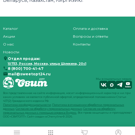
Беларусь, Казахстан, Киргизию.
Каталог
Оплата и доставка
Акции
Вопросы и ответы
О нас
Контакты
Новости
Отдел продаж:
107113, Россия, Москва, улица Шумкина, 20с1
8 (800) 700-41-47
mail@sweetopt24.ru
Мы в социальных медиа:
Вся представленная на сайте информация, носит информационный характер и ни при
каких условиях не является публичной офертой, определяемой положениями Статьи
437(2) Гражданского кодекса РФ.
Политика конфиденциальности
;
Политика в отношении обработки персональных
данных
;
Согласие на обработку персональных данных
;
Согласие на обработку
персональных данных с помощью сервиса Яндекс
. Все права защищены и принадлежат
ООО «СВИТОПТ». Сайт создан в
Cherryline
© 2026.