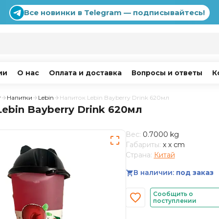
Все новинки в Telegram — подписывайтесь!
ии
О нас
Оплата и доставка
Вопросы и ответы
К
г
Напитки
Lebin
Напиток Lebin Bayberry Drink 620мл
ebin Bayberry Drink 620мл
Вес:
0.7000 kg
Габариты:
x x cm
Страна:
Китай
В наличии:
под заказ
Сообщить о
поступлении