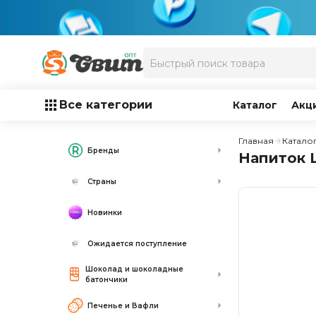
Все категории
Каталог
Акц
Главная
Катало
Бренды
Напиток L
Страны
Новинки
Ожидается поступление
Шоколад и шоколадные
батончики
Печенье и Вафли