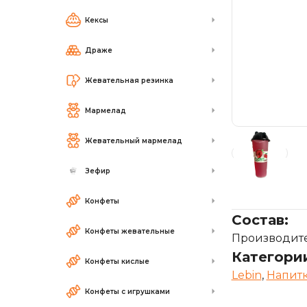
Кексы
Драже
Жевательная резинка
Мармелад
Жевательный мармелад
Зефир
Конфеты
Состав:
Конфеты жевательные
Производител
Категори
Конфеты кислые
Lebin
,
Напит
Конфеты с игрушками