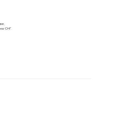
ве;
ны СНГ.