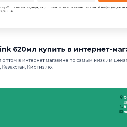
пку «Отправить» я подтверждаю, что ознакомлен и согласен с политикой конфиденциально
ых данных
rink 620мл купить в интернет-ма
мл оптом в интернет магазине по самым низким ценам
 Казахстан, Киргизию.
О
10
8
m