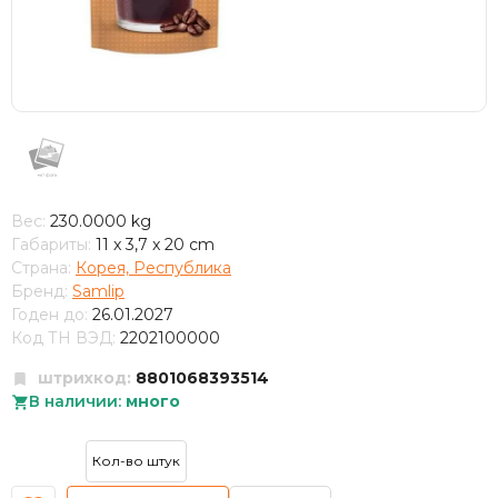
Вес:
230.0000 kg
Габариты:
11 x 3,7 x 20 cm
Страна:
Корея, Республика
Бренд:
Samlip
Годен до:
26.01.2027
Код ТН ВЭД:
2202100000
штрихкод:
8801068393514
В наличии:
много