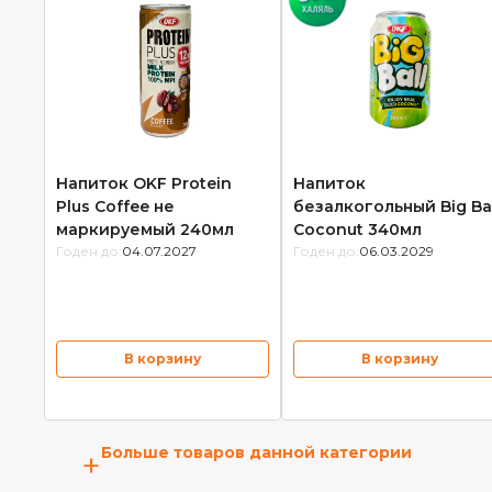
Напиток OKF Protein
Напиток
Plus Coffee не
безалкогольный Big Bal
маркируемый 240мл
Coconut 340мл
Годен до:
04.07.2027
Годен до:
06.03.2029
В корзину
В корзину
Больше товаров данной категории
+