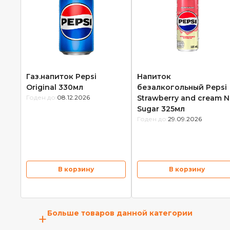
Газ.напиток Pepsi
Напиток
Original 330мл
безалкогольный Pepsi
Годен до:
08.12.2026
Strawberry and cream 
Sugar 325мл
Годен до:
29.09.2026
В корзину
В корзину
Больше товаров данной категории
+