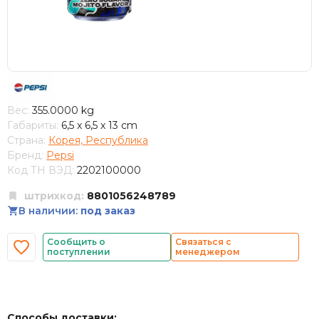
Вес:
355.0000 kg
Габариты:
6,5 x 6,5 x 13 cm
Страна:
Корея, Республика
Бренд:
Pepsi
Код ТН ВЭД:
2202100000
штрихкод:
8801056248789
В наличии:
под заказ
Сообщить о
Связаться с
поступлении
менеджером
Способы доставки: