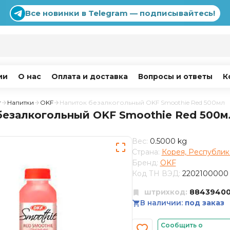
Все новинки в Telegram — подписывайтесь!
ии
О нас
Оплата и доставка
Вопросы и ответы
К
г
Напитки
OKF
Напиток безалкогольный OKF Smoothie Red 500мл
безалкогольный OKF Smoothie Red 500м
Вес:
0.5000 kg
Страна:
Корея, Республик
Бренд:
OKF
Код ТН ВЭД:
2202100000
штрихкод:
8843940
В наличии:
под заказ
Сообщить о