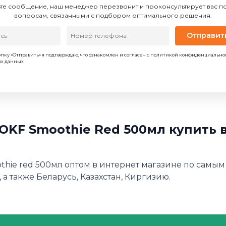
те сообщение, наш менеджер перезвонит и проконсультирует вас 
вопросам, связанными с подбором оптимального решения.
Отправит
пку «Отправить» я подтверждаю, что ознакомлен и согласен с политикой конфиденциально
ых данных
OKF Smoothie Red 500мл купить 
thie red 500мл оптом в интернет магазине по самым
 а также Беларусь, Казахстан, Киргизию.