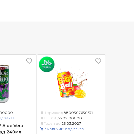
100000
Штрихкод:
8800307630571
од заказ
ТН ВЭД:
2202100000
Годен до:
25.03.2027
 Aloe Vera
В наличии: под заказ
ад 240мл