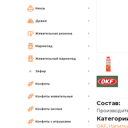
Кексы
Драже
Жевательная резинка
Мармелад
Жевательный мармелад
Зефир
Конфеты
Конфеты жевательные
Состав:
Конфеты кислые
Производител
Категори
Конфеты с игрушками
OKF
,
Напитк