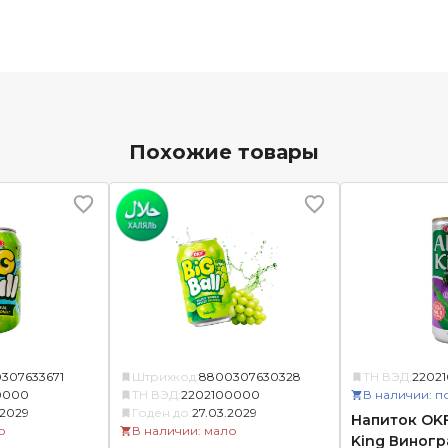
Похожие товары
307633671
Штрихкод:
8800307630328
ТН ВЭД:
2202
0000
ТН ВЭД:
2202100000
В наличии: п
.2029
Годен до:
27.03.2029
Напиток OKF
о
В наличии: мало
King Виногр