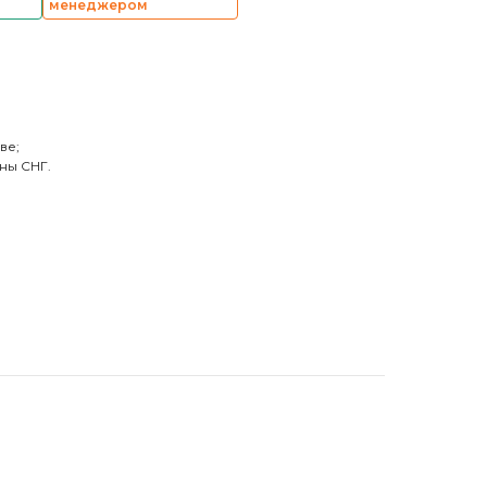
менеджером
ве;
ны СНГ.