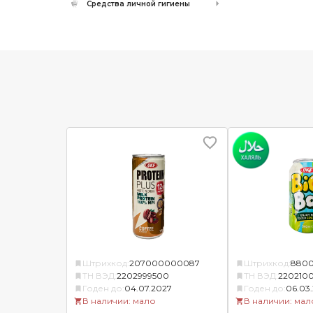
Средства личной гигиены
Штрихкод:
207000000087
Штрихкод:
8800
ТН ВЭД:
2202999500
ТН ВЭД:
220210
Годен до:
04.07.2027
Годен до:
06.03
В наличии: мало
В наличии: мал