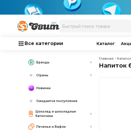
Все категории
Каталог
Акц
Главная
Катало
Бренды
Напиток 
Страны
Новинки
Ожидается поступление
Шоколад и шоколадные
батончики
Печенье и Вафли