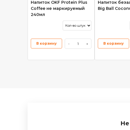
Напиток OKF Protein Plus
Напиток беза
Coffee не маркируемый
Big Ball Coco
240мл
В корзину
В корзину
-
+
Не