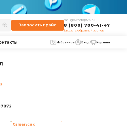
mail@sweetopt24.ru
Запросить
прайс
8 (800) 700-41-47
Заказать обратный звонок
онтакты
Избранное
Вход
Корзина
л
а
07872
Связаться с