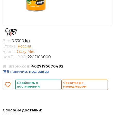
Вес:
0.3300 kg
Страна:
Россия
Бренд:
Crazy Mix
Код ТН ВЭД:
2202100000
штрихкод:
4627175670492
В наличии:
под заказ
Сообщить о
Связаться с
поступлении
менеджером
Способы доставки: