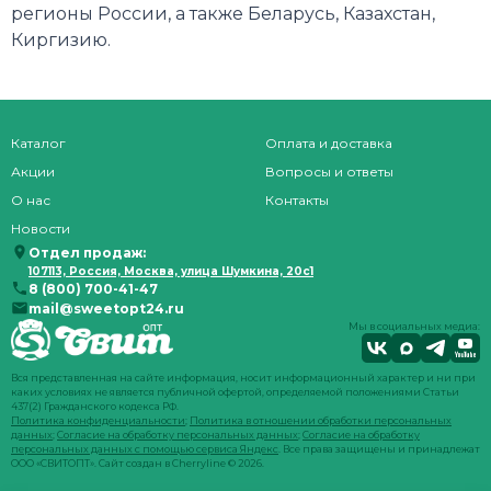
регионы России, а также Беларусь, Казахстан,
Киргизию.
Каталог
Оплата и доставка
Акции
Вопросы и ответы
О нас
Контакты
Новости
Отдел продаж:
107113, Россия, Москва, улица Шумкина, 20с1
8 (800) 700-41-47
mail@sweetopt24.ru
Мы в социальных медиа:
Вся представленная на сайте информация, носит информационный характер и ни при
каких условиях не является публичной офертой, определяемой положениями Статьи
437(2) Гражданского кодекса РФ.
Политика конфиденциальности
;
Политика в отношении обработки персональных
данных
;
Согласие на обработку персональных данных
;
Согласие на обработку
персональных данных с помощью сервиса Яндекс
. Все права защищены и принадлежат
ООО «СВИТОПТ». Сайт создан в
Cherryline
© 2026.