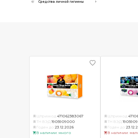
Средства личной гигиены
Штрихкод:
471062383067
Штрихкод:
4710
ТН ВЭД:
1905909000
ТН ВЭД:
190590
Годен до:
23.12.2026
Годен до:
23.12.
В наличии: много
В наличии: мал