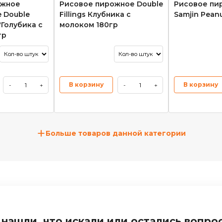
ожное
Рисовое пирожное Double
Рисовое пи
 Double
Fillings Клубника с
Samjin Pean
 "Голубика с
молоком 180гр
гр
В корзину
В корзину
-
+
-
+
+
Больше товаров данной категории
 нашли, что искали или остались вопро