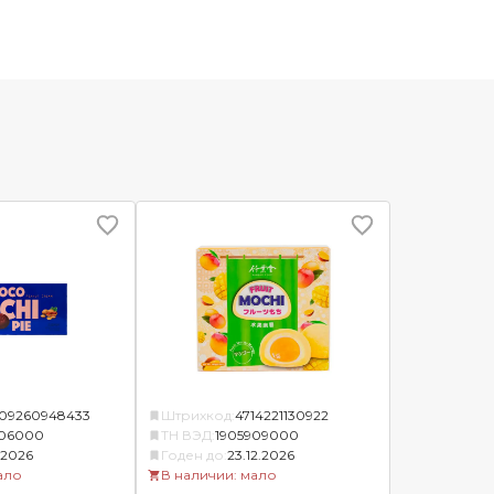
09260948433
Штрихкод:
4714221130922
906000
ТН ВЭД:
1905909000
1.2026
Годен до:
23.12.2026
ало
В наличии: мало