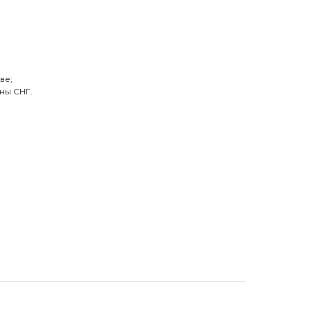
ве;
ны СНГ.