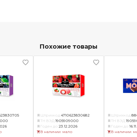
Похожие товары
623830705
Штрихкод:
4710623830682
Штрихкод:
88
9000
ТН ВЭД:
1905909000
ТН ВЭД:
1905
2026
Годен до:
23.12.2026
Годен до:
16.1
о
В наличии: мало
В наличии: м