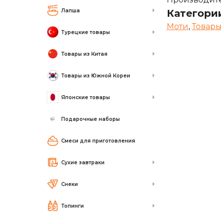
Лапша
Категори
Моти
,
Товары
Турецкие товары
Товары из Китая
Товары из Южной Кореи
Японские товары
Подарочные наборы
Смеси для приготовления
Сухие завтраки
Снеки
Топинги