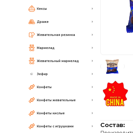
Кексы
Драже
Жевательная резинка
Мармелад
Жевательный мармелад
Зефир
Конфеты
Конфеты жевательные
Конфеты кислые
Состав:
Конфеты с игрушками
Производител