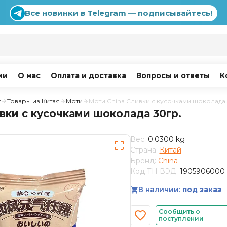
Все новинки в Telegram — подписывайтесь!
ии
О нас
Оплата и доставка
Вопросы и ответы
К
г
Товары из Китая
Моти
Моти China Сливки с кусочками шоколада
вки с кусочками шоколада 30гр.
Вес:
0.0300 kg
Страна:
Китай
Бренд:
China
Код ТН ВЭД:
1905906000
В наличии:
под заказ
Сообщить о
поступлении