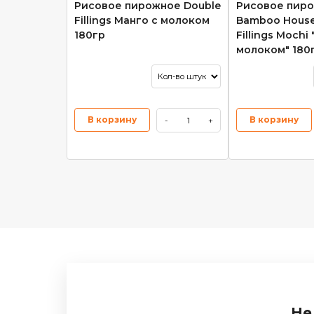
Рисовое пирожное Double
Рисовое пир
Fillings Манго с молоком
Bamboo House
180гр
Fillings Mochi
молоком" 180
В корзину
В корзину
-
+
Не