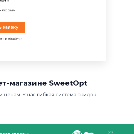
по любым
ь заявку
сти и обработки
ет-магазине SweetOpt
 ценам. У нас гибкая система скидок.
тдел продаж: