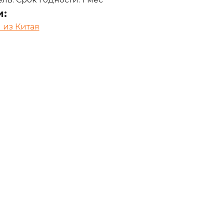
и:
 из Китая