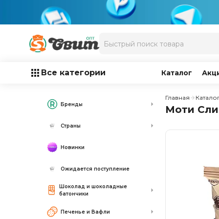
Все категории
Каталог
Акц
Главная
Катало
Бренды
Моти Сли
Страны
Новинки
Ожидается поступление
Шоколад и шоколадные
батончики
Печенье и Вафли