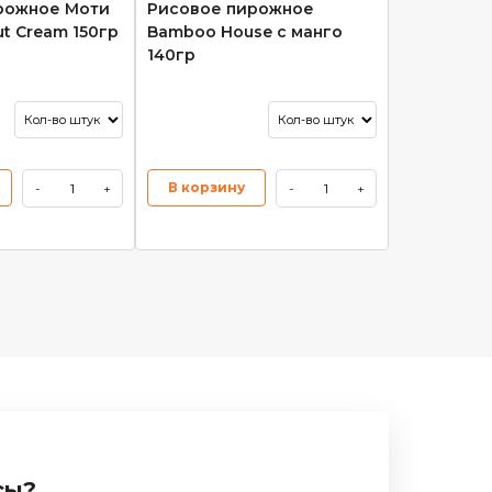
рожное Моти
Рисовое пирожное
ut Cream 150гр
Bamboo House с манго
140гр
В корзину
-
+
-
+
сы?