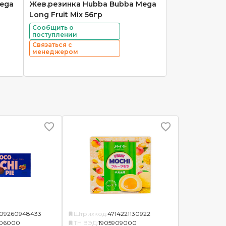
ega
Жев.резинка Hubba Bubba Mega
Long Fruit Mix 56гр
Сообщить о
поступлении
Связаться с
менеджером
09260948433
Штрихкод:
4714221130922
906000
ТН ВЭД:
1905909000