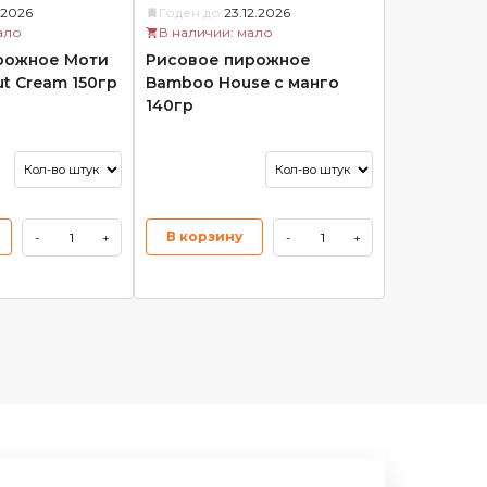
1.2026
Годен до:
23.12.2026
ало
В наличии: мало
рожное Моти
Рисовое пирожное
ut Cream 150гр
Bamboo House с манго
140гр
В корзину
-
+
-
+