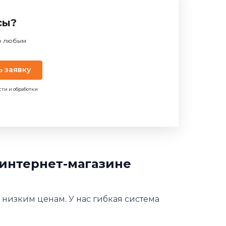
сы?
по любым
ь заявку
сти и обработки
 интернет-магазине
 низким ценам. У нас гибкая система