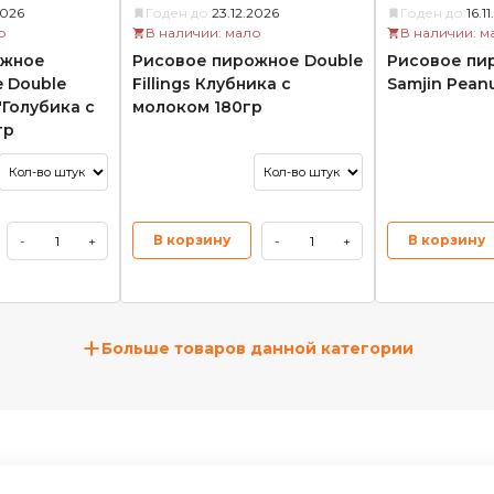
2026
Годен до:
23.12.2026
Годен до:
16.1
о
В наличии: мало
В наличии: м
ожное
Рисовое пирожное Double
Рисовое пи
 Double
Fillings Клубника с
Samjin Pean
 "Голубика с
молоком 180гр
гр
В корзину
В корзину
-
+
-
+
+
Больше товаров данной категории