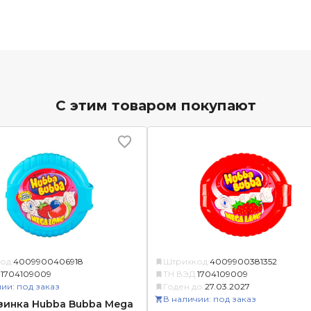
С этим товаром покупают
од:
4009900406918
Штрихкод:
4009900381352
:
1704109009
ТН ВЭД:
1704109009
ии: под заказ
Годен до:
27.03.2027
В наличии: под заказ
зинка Hubba Bubba Mega