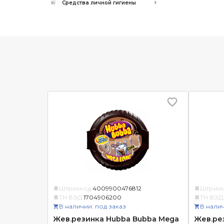
Средства личной гигиены
Штрихкод:
4009900476812
Штрихк
ТН ВЭД:
1704906200
ТН ВЭД
В наличии: под заказ
В налич
Жев.резинка Hubba Bubba Mega
Жев.ре