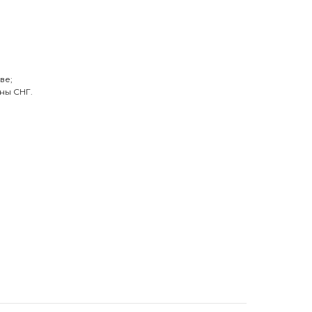
ве;
ны СНГ.