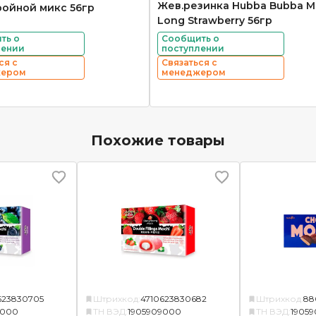
Жев.резинка Hubba Bubba M
ройной микс 56гр
Long Strawberry 56гр
ть о
Сообщить о
лении
поступлении
ся с
Связаться с
жером
менеджером
Похожие товары
623830705
Штрихкод:
4710623830682
Штрихкод:
88
9000
ТН ВЭД:
1905909000
ТН ВЭД:
1905