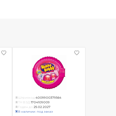
Штрихкод:
4009900379564
ТН ВЭД:
1704109009
Годен до:
25.02.2027
В наличии: под заказ