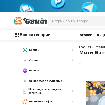
Все категории
Каталог
Акц
Главная
Катало
Бренды
Моти Bam
Страны
Новинки
Ожидается поступление
Шоколад и шоколадные
батончики
Печенье и Вафли