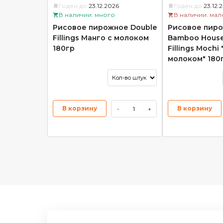
Годен до:
23.12.2026
Годен до:
23.12.
В наличии: много
В наличии: мал
Рисовое пирожное Double
Рисовое пир
Fillings Манго с молоком
Bamboo House
180гр
Fillings Mochi
молоком" 180
В корзину
В корзину
-
+