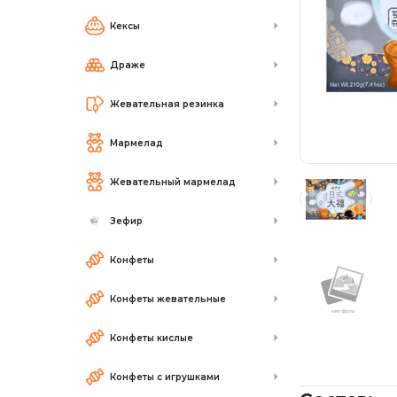
Кексы
Драже
Жевательная резинка
Мармелад
Жевательный мармелад
Зефир
Конфеты
Конфеты жевательные
Конфеты кислые
Конфеты с игрушками