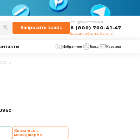
mail@sweetopt24.ru
Запросить
прайс
8 (800) 700-41-47
Заказать обратный звонок
онтакты
Избранное
Вход
Корзина
 210гр
30960
Связаться с
менеджером