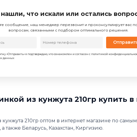
 нашли, что искали или остались вопро
те сообщение, наш менеджер перезвонит и проконсультирует вас 
вопросам, связанными с подбором оптимального решения.
Отправит
пку «Отправить» я подтверждаю, что ознакомлен и согласен с политикой конфиденциально
ых данных
инкой из кунжута 210гр купить в
 кунжута 210гр оптом в интернет магазине по самым
 а также Беларусь, Казахстан, Киргизию.