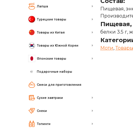
Состав:
Лапша
Пищевая, энер
Производител
Турецкие товары
Пищевая, 
белки 3.5 г, 
Товары из Китая
Категори
Товары из Южной Кореи
Моти
,
Товары
Японские товары
Подарочные наборы
Смеси для приготовления
Сухие завтраки
Снеки
Топинги