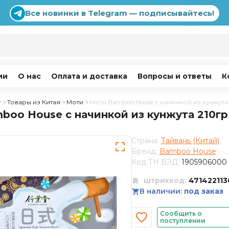
Все новинки в Telegram — подписывайтесь!
ии
О нас
Оплата и доставка
Вопросы и ответы
К
г
Товары из Китая
Моти
Моти Bamboo House с начинкой из кунжута
boo House с начинкой из кунжута 210гр
Страна:
Тайвань (Китай)
Бренд:
Bamboo House
Код ТН ВЭД:
1905906000
штрихкод:
47142211
В наличии:
под заказ
Сообщить о
поступлении