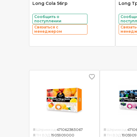
Long Cola 56гр
Long Т
Сообщить о
Сообщи
поступлении
поступ
Связаться с
Связать
менеджером
менед
Штрихкод:
471062383067
Штрихкод:
4710
ТН ВЭД:
1905909000
ТН ВЭД:
190590