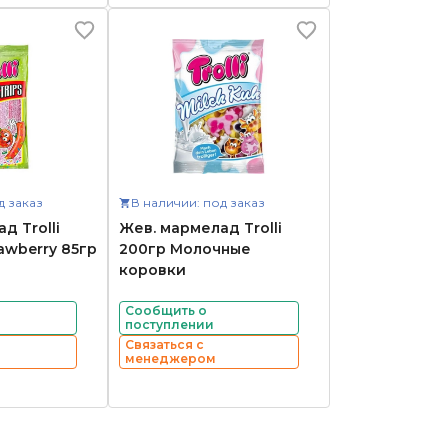
д заказ
В наличии: под заказ
д Trolli
Жев. мармелад Trolli
rawberry 85гр
200гр Молочные
коровки
Сообщить о
поступлении
Связаться с
менеджером