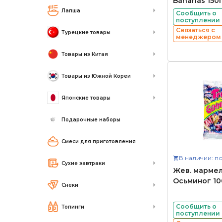
Bananas 150
Лапша
Сообщить о
поступлении
Связаться с
Турецкие товары
менеджером
Товары из Китая
Товары из Южной Кореи
Японские товары
Подарочные наборы
Смеси для приготовления
В наличии: по
Сухие завтраки
Жев. мармела
Осьминог 10
Снеки
Сообщить о
Топинги
поступлении