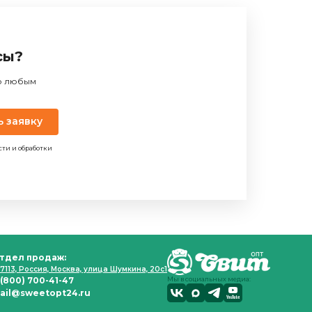
сы?
по любым
ь заявку
сти и обработки
тдел продаж:
7113, Россия, Москва, улица Шумкина, 20с1
 (800) 700-41-47
Мы в социальных медиа:
ail@sweetopt24.ru