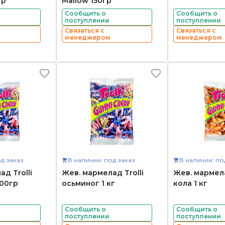
гр
Mallow 150гр
Сообщить о
Сообщить о
поступлении
поступлении
Связаться с
Связаться с
менеджером
менеджером
д заказ
В наличии: под заказ
В наличии: по
д Trolli
Жев. мармелад Trolli
Жев. мармела
00гр
осьминог 1 кг
кола 1 кг
Сообщить о
Сообщить о
поступлении
поступлении