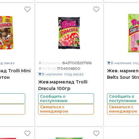
д заказ
Штрихкод:
8437005297616
В наличии: по
ТН ВЭД:
1704906500
д Trolli Mini
Жев. мармела
В наличии: под заказ
ртон
Belts Sour St
Жев.мармелад Trolli
Dracula 100гр
Сообщить о
Сообщить о
поступлении
поступлении
Связаться с
Связаться с
менеджером
менеджером