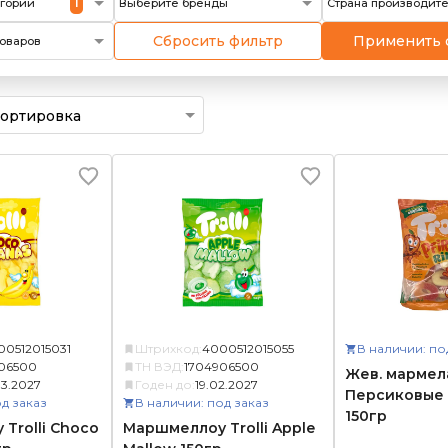
1
егории
Выберите бренды
Страна производит
Сбросить фильтр
Применить 
оваров
00512015031
Штрихкод:
4000512015055
В наличии: по
06500
ТН ВЭД:
1704906500
Жев. мармела
3.2027
Годен до:
19.02.2027
Персиковые 
д заказ
В наличии: под заказ
150гр
Trolli Choco
Маршмеллоу Trolli Apple