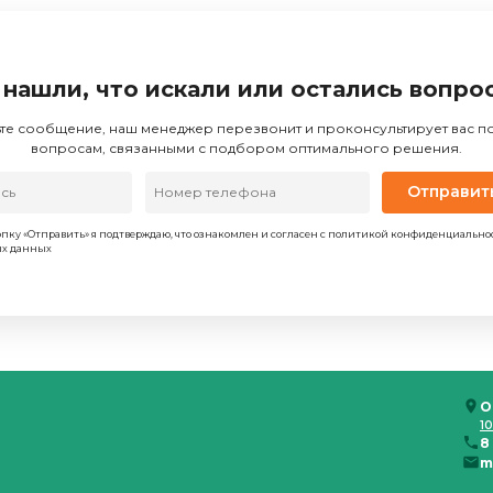
 нашли, что искали или остались вопро
те сообщение, наш менеджер перезвонит и проконсультирует вас 
вопросам, связанными с подбором оптимального решения.
Отправит
пку «Отправить» я подтверждаю, что ознакомлен и согласен с политикой конфиденциально
ых данных
О
10
8
m