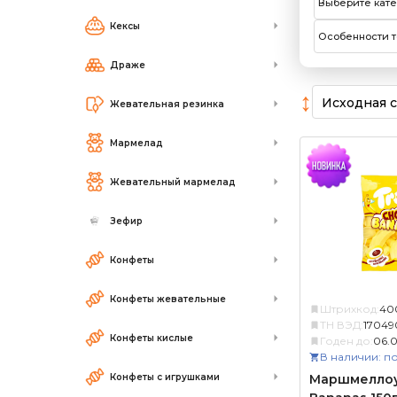
Выберите кат
Кексы
Особенности т
Драже
↕
Жевательная резинка
Мармелад
Жевательный мармелад
Зефир
Конфеты
Конфеты жевательные
Штрихкод:
40
ТН ВЭД:
17049
Конфеты кислые
Годен до:
06.0
В наличии: по
Конфеты с игрушками
Маршмеллоу 