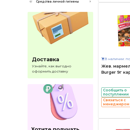
Средства личной гигиены
Доставка
В наличии: по
Жев. мармела
Узнайте, как выгодно
оформить доставку
Burger 9г ка
Сообщить о
поступлении
Связаться с
менеджером
Хотите получать