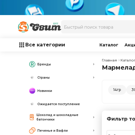
Все категории
Каталог
Акц
Главная
Катало
Бренды
Мармелад 
Страны
14гр
3
Новинки
Ожидается поступление
Шоколад и шоколадные
Фильтр то
батончики
Печенье и Вафли