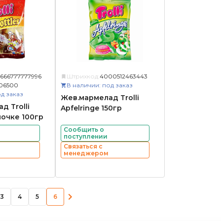
2666777777996
Штрихкод:
4000512463443
06500
В наличии: под заказ
д заказ
Жев.мармелад Trolli
д Trolli
Apfelringe 150гр
лочке 100гр
Сообщить о
поступлении
Связаться с
менеджером
3
4
5
6