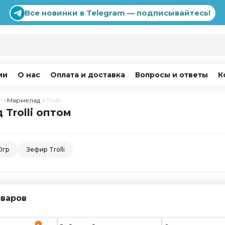
Все новинки в Telegram — подписывайтесь!
ии
О нас
Оплата и доставка
Вопросы и ответы
К
г
Мармелад
Trolli
Trolli оптом
0гр
Зефир Trolli
варов