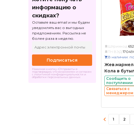
информацию о
скидках?
Оставьте ваш email и мы будем
уведомлять вас о выгодных
предложениях. Рассылка не
более раза в неделю.
Штрихкод:
65
ТН ВЭД:
17049
В наличии: по
Подписаться
Жев.мармела
Нажимая кнопку «Отправить» я
Кола в буты
подтверждаю, что ознакомлен и согласен
с политикой конфиденциальности и
обработки персональных данных
Сообщить о
поступлении
Связаться с
менеджером
1
2