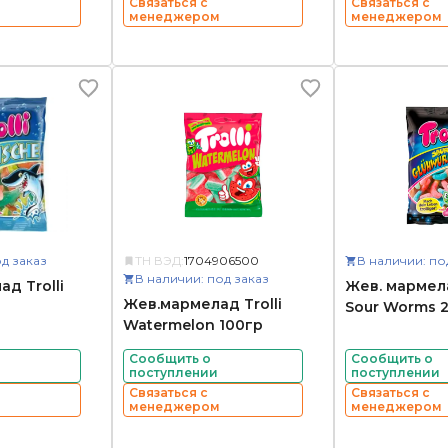
Связаться с
Связаться с
менеджером
менеджером
д заказ
ТН ВЭД:
1704906500
В наличии: по
В наличии: под заказ
д Trolli
Жев. мармела
Жев.мармелад Trolli
Sour Worms 
Watermelon 100гр
Сообщить о
Сообщить о
поступлении
поступлении
Связаться с
Связаться с
менеджером
менеджером