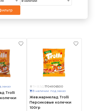
еля
фильтр
д заказ
ТН ВЭД:
1704906500
В наличии: под заказ
д Trolli
Жев.мармелад Trolli
колечки
Персиковые колечки
100гр