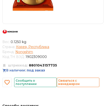
Вес:
0.1250 kg
Страна:
Корея, Республика
Бренд:
Nongshim
Код ТН ВЭД:
1902309000
штрихкод:
8801043157735
В наличии:
под заказ
Сообщить о
Связаться с
поступлении
менеджером
Способы доставки: