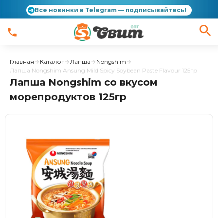
Все новинки в Telegram — подписывайтесь!
Главная
Каталог
Лапша
Nongshim
Лапша Nongshim Ansung Mild Spicy Soybean Paste Flavour 125гр
Лапша Nongshim со вкусом
морепродуктов 125гр