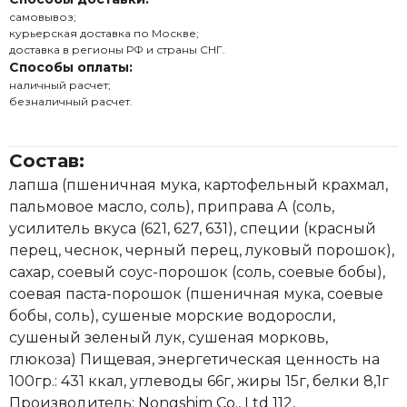
самовывоз;
курьерская доставка по Москве;
доставка в регионы РФ и страны СНГ.
Способы оплаты:
наличный расчет;
безналичный расчет.
Состав:
лапша (пшеничная мука, картофельный крахмал,
пальмовое масло, соль), приправа А (соль,
усилитель вкуса (621, 627, 631), специи (красный
перец, чеснок, черный перец, луковый порошок),
сахар, соевый соус-порошок (соль, соевые бобы),
соевая паста-порошок (пшеничная мука, соевые
бобы, соль), сушеные морские водоросли,
сушеный зеленый лук, сушеная морковь,
глюкоза) Пищевая, энергетическая ценность на
100гр.: 431 ккал, углеводы 66г, жиры 15г, белки 8,1г
Производитель: Nongshim Co., Ltd 112,