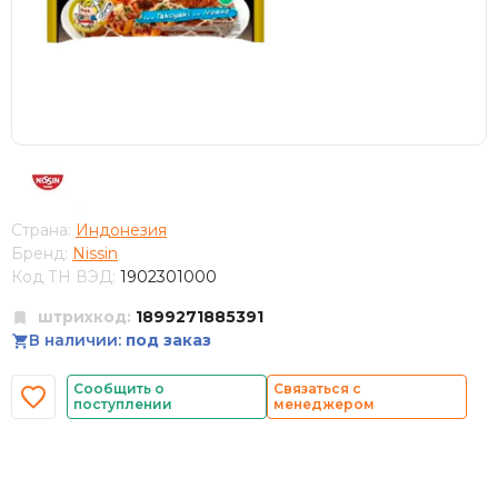
Страна:
Индонезия
Бренд:
Nissin
Код ТН ВЭД:
1902301000
штрихкод:
1899271885391
В наличии:
под заказ
Сообщить о
Связаться с
поступлении
менеджером