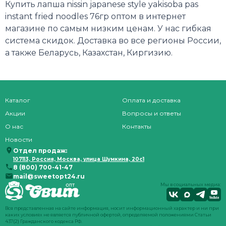
Купить лапша nissin japanese style yakisoba pas
instant fried noodles 76гр оптом в интернет
магазине по самым низким ценам. У нас гибкая
система скидок. Доставка во все регионы России,
а также Беларусь, Казахстан, Киргизию.
Каталог
Оплата и доставка
Акции
Вопросы и ответы
О нас
Контакты
Новости
Отдел продаж:
107113, Россия, Москва, улица Шумкина, 20с1
8 (800) 700-41-47
mail@sweetopt24.ru
Мы в социальных медиа:
Вся представленная на сайте информация, носит информационный характер и ни при
каких условиях не является публичной офертой, определяемой положениями Статьи
437(2) Гражданского кодекса РФ.