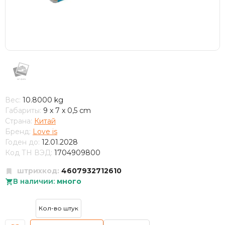
Вес:
10.8000 kg
Габариты:
9 x 7 x 0,5 cm
Страна:
Китай
Бренд:
Love is
Годен до:
12.01.2028
Код ТН ВЭД:
1704909800
штрихкод:
4607932712610
В наличии:
много