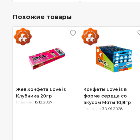
Похожие товары
Жев.конфета Love is
Конфеты Love is в
Клубника 20гр
форме сердца со
Годен до:
15.12.2027
вкусом Мяты 10,8гр
Годен до:
30.01.2028